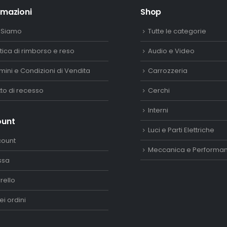
rmazioni
Shop
 Siamo
Tutte le categorie
itica di rimborso e reso
Audio e Video
mini e Condizioni di Vendita
Carrozzeria
itto di recesso
Cerchi
Interni
ount
Luci e Parti Elettriche
count
Meccanica e Performa
ssa
rello
ei ordini