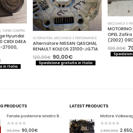
MECCANICA E PE
MOTORINO 
,
TURBO COMPRESSORE- TURBINA
OPEL Zafira 
ge Hyundai
ALTERNATORI
,
MECCANICA E PERFORMANCE
(2002) 091
0 CRDI D4EA
Alternatore NISSAN QASQHAI,
Il
7
-27000,
100,00
€
RENAULT KOLEOS 23100-JG71A
pr
Spedizione
Il
Il
90,00
€
120,00
€
or
Il
€
prezzo
prezzo
er
Spedizione gratuita in Italia
prezzo
originale
attuale
 in Italia
10
e
attuale
era:
è:
è:
120,00€.
90,00€.
.
190,00€.
ING PRODUCTS
LATEST PRODUCTS
Fanale posteriore sinistro BMW E92 Coupe
0
out of 5
0
out of 5
Il
Il
Il
90,00
€
2.650
110,00
€
2.890,00
€