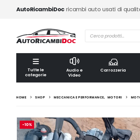
AutoRicambiDoc
ricambi auto usati di qualit
Ricerca
prodotti
Tutte le
Audio e
Carrozzeria
categorie
Video
HOME
SHOP
MECCANICA E PERFORMANCE
,
MOTORI
MOTO
-10%