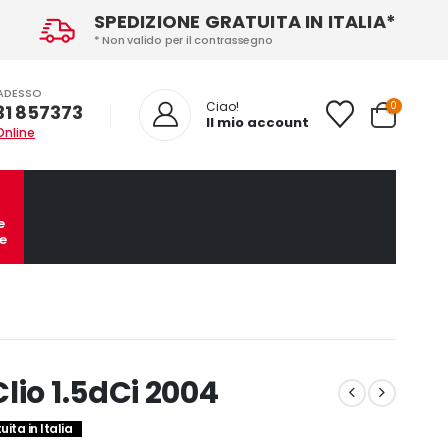
SPEDIZIONE GRATUITA IN ITALIA*
* Non valido per il contrassegno
ADESSO
0
Ciao!
31 857373
Il mio account
Online
e
e
lio 1.5dCi 2004
ita in Italia