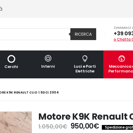
à
CHIAMACI 
+39 09
RICERCA
o Chatta 
Interni
Luci e Parti
Meccanica 
Cerchi
Elettriche
Performanc
RE K9K RENAULT CLIO 1.5DCI 2004
Motore K9K Renault C
Il
Il
950,00
€
1.050,00
€
Spedizione gratu
prezzo
prezzo