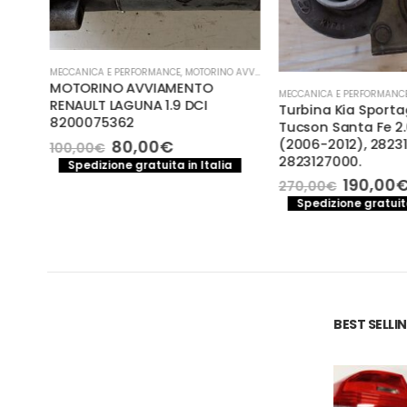
MECCANICA E PERFORMANCE
,
MOTORINO AVVIAMENTO
MOTORINO AVVIAMENTO
- TURBINA
MECCANICA E PERFORMANCE
RENAULT LAGUNA 1.9 DCI
tra
Turbina Kia Sporta
8200075362
Tucson Santa Fe 2.
Il
Il
80,00
€
(2006-2012), 28231
100,00
€
prezzo
prezzo
2823127000.
o
Spedizione gratuita in Italia
a
originale
attuale
le
Il
190,00
270,00
€
era:
è:
prezzo
Spedizione gratuita
100,00€.
80,00€.
€.
original
era:
270,00€
BEST SELL