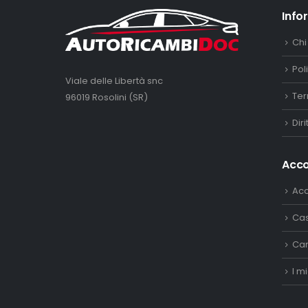
Info
Chi
Pol
Viale delle Libertà snc
Ter
96019 Rosolini (SR)
Dir
Acc
Ac
Ca
Car
I mi