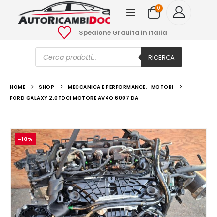
0
Spedione Grauita in Italia
Ricerca
prodotti
RICERCA
HOME
SHOP
MECCANICA E PERFORMANCE
,
MOTORI
FORD GALAXY 2.0TDCI MOTORE AV4Q 6007 DA
-10%