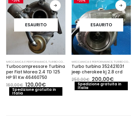
-25%
-20%
ESAURITO
ESAURITO
MECCANICA E PERFORMANCE
,
TURBO COMPRESSORE- TURBINA
MECCANICA E PERFORMANCE
,
TURBO COMPRESSORE- TURBINA
Turbocompressore Turbina
Turbo turbina 35242103f
per Fiat Marea 2.4 TD 125
jeep cherokee kj 2.8 crd
HP 91 Kw 46460750
Il
Il
200,00
€
250,00
€
prezzo
prezzo
Il
Il
120,00
€
Spedizione gratuita in
160,00
€
Italia
originale
attuale
prezzo
prezzo
Spedizione gratuita in
era:
è:
e
Italia
originale
attuale
250,00€.
200,00€.
era:
è:
.
160,00€.
120,00€.