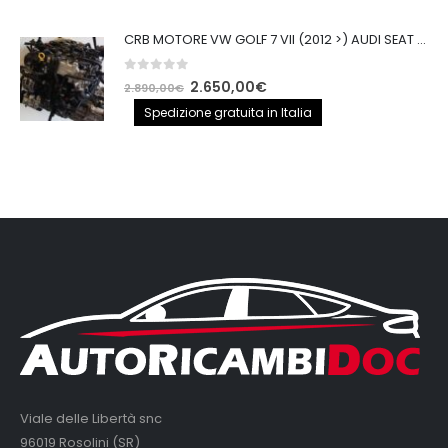
0
out of 5
CRB MOTORE VW GOLF 7 VII (2012 >) AUDI SEAT 2.0TDI 150CV CRB IMPIANTO BOSCH
0
out of 5
Il
Il
2.650,00
€
2.890,00
€
prezzo
prezzo
Spedizione gratuita in Italia
originale
attuale
era:
è:
2.890,00€.
2.650,00€.
Viale delle Libertà snc
96019 Rosolini (SR)