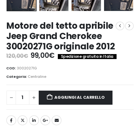
Motore del tetto apribile
Jeep Grand Cherokee
30020271G originale 2012
Il
Il
99,00
€
120,00
€
Spedizione gratuita in Italia
prezzo
prezzo
originale
attuale
COD:
30020271G
era:
è:
Categoria:
Centraline
120,00€.
99,00€.
AGGIUNGI AL CARRELLO