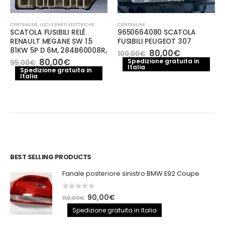
CENTRALINE
,
LUCI E PARTI ELETTRICHE
CENTRALINE
SCATOLA FUSIBILI RELÈ
9650664080 SCATOLA
RENAULT MEGANE SW 1.5
FUSIBILI PEUGEOT 307
81KW 5P D 6M, 284B60008R,
Il
Il
80,00
€
100,00
€
prezzo
prezzo
Il
Il
80,00
€
Spedizione gratuita in
95,00
€
Italia
originale
attuale
prezzo
prezzo
Spedizione gratuita in
era:
è:
Italia
originale
attuale
100,00€.
80,00€.
era:
è:
95,00€.
80,00€.
BEST SELLING PRODUCTS
Fanale posteriore sinistro BMW E92 Coupe
0
out of 5
Il
Il
90,00
€
110,00
€
prezzo
prezzo
Spedizione gratuita in Italia
originale
attuale