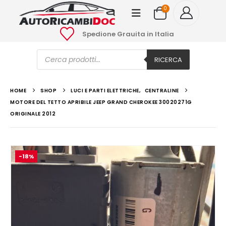
0
Spedione Grauita in Italia
Ricerca
prodotti
RICERCA
HOME
SHOP
LUCI E PARTI ELETTRICHE
,
CENTRALINE
MOTORE DEL TETTO APRIBILE JEEP GRAND CHEROKEE 30020271G
ORIGINALE 2012
-18%