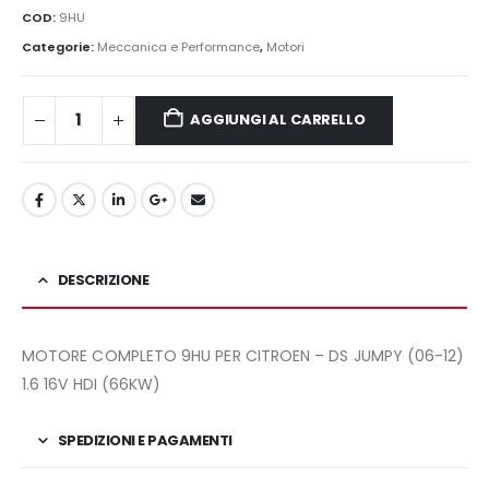
originale
attuale
COD:
9HU
era:
è:
Categorie:
Meccanica e Performance
,
Motori
1.200,00€.
1.090,00€.
AGGIUNGI AL CARRELLO
DESCRIZIONE
MOTORE COMPLETO 9HU PER CITROEN – DS JUMPY (06-12)
1.6 16V HDI (66KW)
SPEDIZIONI E PAGAMENTI