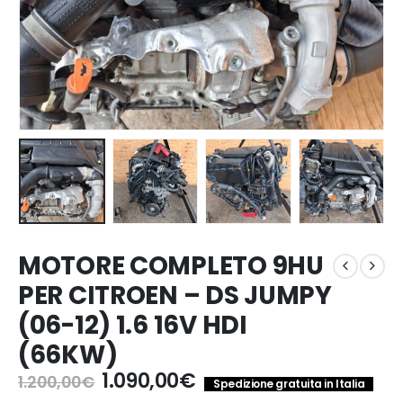
MOTORE COMPLETO 9HU
PER CITROEN – DS JUMPY
(06-12) 1.6 16V HDI
(66KW)
Il
Il
1.090,00
€
1.200,00
€
Spedizione gratuita in Italia
prezzo
prezzo