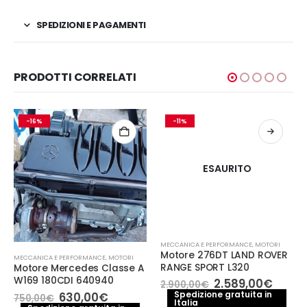
SPEDIZIONI E PAGAMENTI
PRODOTTI CORRELATI
-16%
-11%
ESAURITO
MECCANICA E PERFORMANCE
,
MOTORI
Motore 276DT LAND ROVER
MECCANICA E PERFORMANCE
,
MOTORI
RANGE SPORT L320
Motore Mercedes Classe A
W169 180CDI 640940
Il
Il
2.589,00
€
2.900,00
€
prezzo
prezz
Il
Il
Spedizione gratuita in
630,00
€
750,00
€
Italia
originale
attua