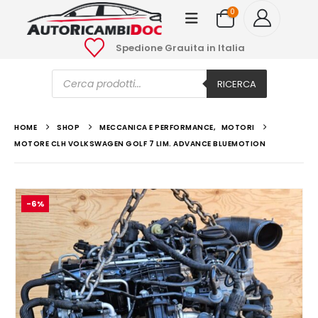
0
Spedione Grauita in Italia
Ricerca
prodotti
RICERCA
HOME
SHOP
MECCANICA E PERFORMANCE
,
MOTORI
MOTORE CLH VOLKSWAGEN GOLF 7 LIM. ADVANCE BLUEMOTION
-6%