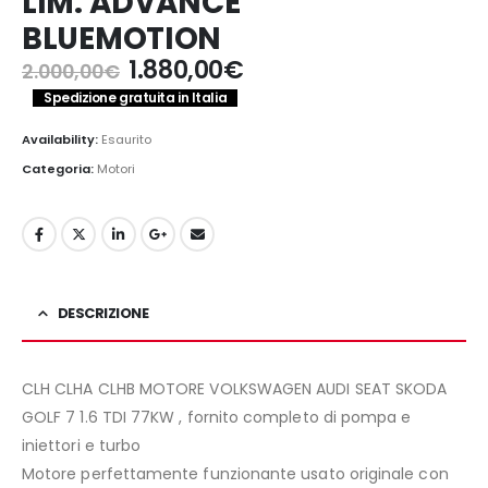
LIM. ADVANCE
BLUEMOTION
Il
Il
1.880,00
€
2.000,00
€
prezzo
prezzo
Spedizione gratuita in Italia
originale
attuale
era:
è:
Availability:
Esaurito
2.000,00€.
1.880,00€.
Categoria:
Motori
DESCRIZIONE
CLH CLHA CLHB MOTORE VOLKSWAGEN AUDI SEAT SKODA
GOLF 7 1.6 TDI 77KW , fornito completo di pompa e
iniettori e turbo
Motore perfettamente funzionante usato originale con