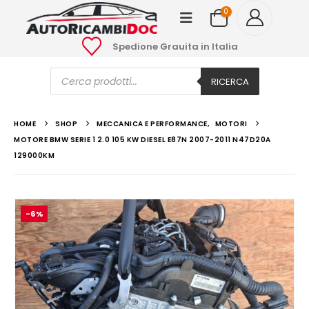
0
Spedione Grauita in Italia
Ricerca
prodotti
RICERCA
HOME
SHOP
MECCANICA E PERFORMANCE
,
MOTORI
MOTORE BMW SERIE 1 2.0 105 KW DIESEL E87N 2007-2011 N47D20A
129000KM
-6%