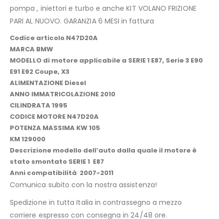
pompa , iniettori e turbo e anche KIT VOLANO FRIZIONE
PARI AL NUOVO. GARANZIA 6 MESI in fattura
Codice articolo N47D20A
MARCA BMW
MODELLO di motore applicabile a SERIE 1 E87, Serie 3 E90
E91 E92 Coupe, X3
ALIMENTAZIONE Diesel
ANNO IMMATRICOLAZIONE 2010
CILINDRATA 1995
CODICE MOTORE N47D20A
POTENZA MASSIMA KW 105
KM 129000
Descrizione modello dell’auto dalla quale il motore è
stato smontato SERIE 1 E87
Anni compatibilità 2007-2011
Comunica subito con la nostra assistenza!
Spedizione in tutta Italia in contrassegno a mezzo
corriere espresso con consegna in 24/48 ore.