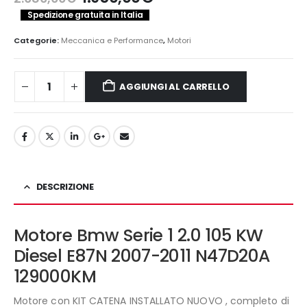
prezzo
prezzo
Spedizione gratuita in Italia
originale
attuale
era:
è:
Categorie:
Meccanica e Performance
,
Motori
2.080,00€.
1.950,00€.
AGGIUNGI AL CARRELLO
DESCRIZIONE
Motore Bmw Serie 1 2.0 105 KW
Diesel E87N 2007-2011 N47D20A
129000KM
Motore con KIT CATENA INSTALLATO NUOVO , completo di