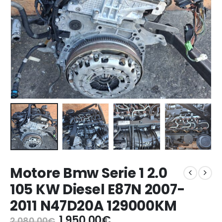
Motore Bmw Serie 1 2.0
105 KW Diesel E87N 2007-
2011 N47D20A 129000KM
Il
Il
1.950,00
€
2.080,00
€