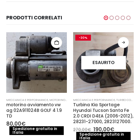
PRODOTTI CORRELATI
-30%
ESAURITO
MECCANICA E PERFORMANCE
,
MOTORINO AVVIAMENTO
MECCANICA E PERFORMANCE
,
TURBO COMPRESSORE- TURBINA
motorino avviamento vw
Turbina Kia Sportage
ag 02A911024B GOLF 4 1.9
Hyundai Tucson Santa Fe
TD
2.0 CRDI D4EA (2006-2012),
28231-27000, 2823127000.
80,00
€
Il
Il
190,00
€
Spedizione gratuita in
270,00
€
Italia
prezzo
prezzo
Spedizione gratuita in
Italia
originale
attuale