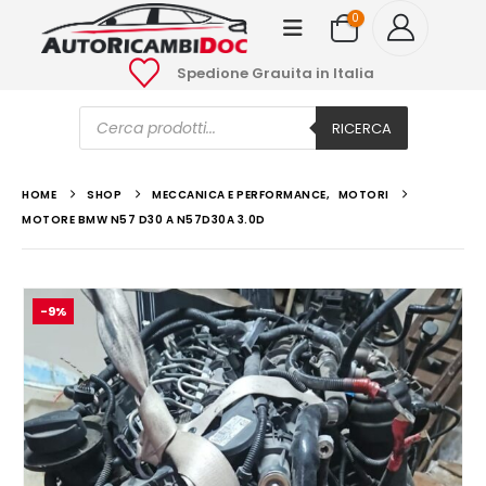
0
Spedione Grauita in Italia
Ricerca
prodotti
RICERCA
HOME
SHOP
MECCANICA E PERFORMANCE
,
MOTORI
MOTORE BMW N57 D30 A N57D30A 3.0D
-9%