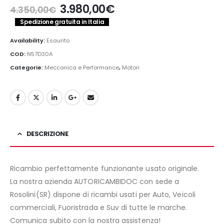
Il
Il
3.980,00
€
4.350,00
€
prezzo
prezzo
Spedizione gratuita in Italia
originale
attuale
era:
è:
Availability:
Esaurito
4.350,00€.
3.980,00€.
COD:
N57D30A
Categorie:
Meccanica e Performance
,
Motori
DESCRIZIONE
Ricambio perfettamente funzionante usato originale.
La nostra azienda AUTORICAMBIDOC con sede a
Rosolini(SR) dispone di ricambi usati per Auto, Veicoli
commerciali, Fuoristrada e Suv di tutte le marche.
Comunica subito con la nostra assistenza!