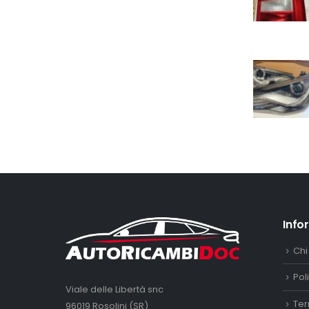
Info
Chi
Pol
Viale delle Libertà snc
Ter
96019 Rosolini (SR)