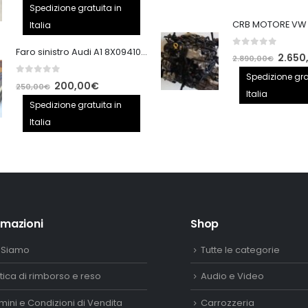
prezzo
prezzo
Spedizione gratuita in
originale
attuale
Italia
era:
è:
Faro sinistro Audi A1 8X0941005
0
out of 5
140,00€.
100,00€.
Il
2.650
2.890,00
€
prezzo
Spedizione gra
0
out of 5
Il
Il
200,00
€
250,00
€
origina
Italia
prezzo
prezzo
Spedizione gratuita in
era:
originale
attuale
Italia
2.890,
era:
è:
250,00€.
200,00€.
rmazioni
Shop
 Siamo
Tutte le categorie
itica di rimborso e reso
Audio e Video
mini e Condizioni di Vendita
Carrozzeria