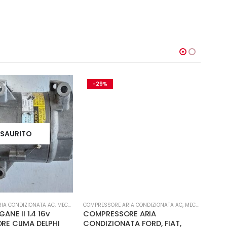
-29%
ESAURITO
IA CONDIZIONATA AC
,
MECCANICA E PERFORMANCE
COMPRESSORE ARIA CONDIZIONATA AC
,
MECCANICA E PERFORMANCE
MECCA
ANE II 1.4 16v
COMPRESSORE ARIA
Tur
E CLIMA DELPHI
CONDIZIONATA FORD, FIAT,
Jee