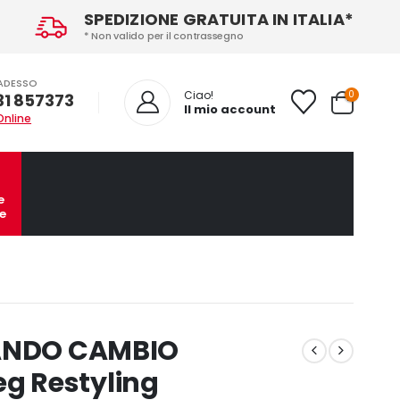
SPEDIZIONE GRATUITA IN ITALIA*
* Non valido per il contrassegno
ADESSO
0
Ciao!
31 857373
Il mio account
Online
e
e
MANDO CAMBIO
g Restyling