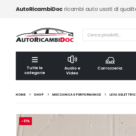
AutoRicambiDoc
ricambi auto usati di qualit
Ricerca
prodotti
Tutte le
Audio e
Carrozzeria
categorie
Video
HOME
SHOP
MECCANICA E PERFORMANCE
LEVA SELETTR
-11%