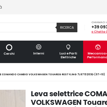
à
CHIAMACI 
+39 09
RICERCA
o Chatta 
Interni
Luci e Parti
Meccanica 
Cerchi
Elettriche
Performanc
ICE COMANDO CAMBIO VOLKSWAGEN TOUAREG RESTYLING 7L6713203D (07>10)
Leva selettrice CO
VOLKSWAGEN Touare