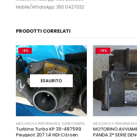
Mobile/WhatsApp: 350 0427032
PRODOTTI CORRELATI
-6%
-14%
ESAURITO
- TURBINA
MECCANICA E PERFORMANCE
,
TURBO COMPRESSORE- TURBINA
MECCANICA E PERFORMANCE
Turbina Turbo KP 35-487599
MOTORINO AVVIAM
0
Peugeot 207 1.4 HDI Citroen
PANDA 2° SERIE DEN