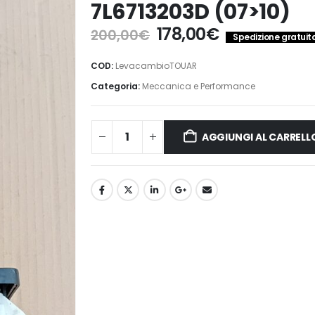
7L6713203D (07>10)
Il
Il
178,00
€
200,00
€
Spedizione gratuita 
prezzo
prezzo
originale
attuale
COD:
LevacambioTOUAR
era:
è:
Categoria:
Meccanica e Performance
200,00€.
178,00€.
AGGIUNGI AL CARRELL