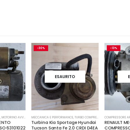
-30%
-13%
ESAURITO
,
MOTORINO AVVIAMENTO
MECCANICA E PERFORMANCE
,
TURBO COMPRESSORE- TURBINA
COMPRESSORE AR
ENTO
Turbina Kia Sportage Hyundai
RENAULT MEG
SO 63101022
Tucson Santa Fe 2.0 CRDI D4EA
COMPRESSOR