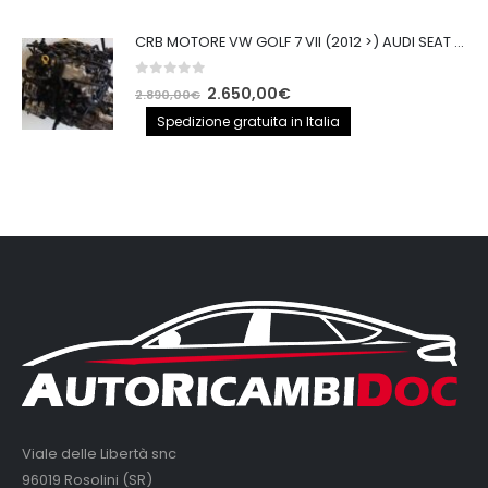
CRB MOTORE VW GOLF 7 VII (2012 >) AUDI SEAT 2.0TDI 150CV CRB IMPIANTO BOSCH
0
out of 5
Il
Il
2.650,00
€
2.890,00
€
prezzo
prezzo
Spedizione gratuita in Italia
originale
attuale
era:
è:
2.890,00€.
2.650,00€.
Viale delle Libertà snc
96019 Rosolini (SR)