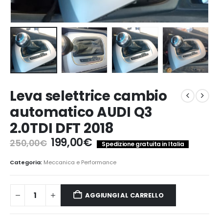
Leva selettrice cambio
automatico AUDI Q3
2.0TDI DFT 2018
Il
Il
199,00
€
250,00
€
Spedizione gratuita in Italia
prezzo
prezzo
originale
attuale
Categoria:
Meccanica e Performance
era:
è:
250,00€.
199,00€.
AGGIUNGI AL CARRELLO