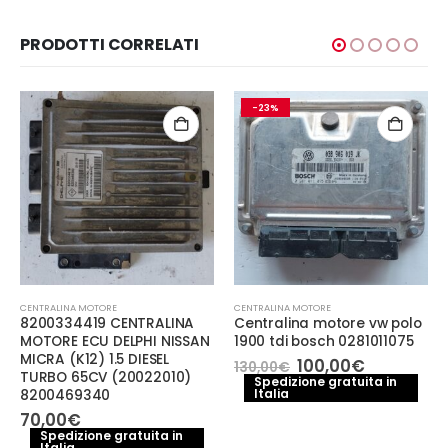
PRODOTTI CORRELATI
-23%
CENTRALINA MOTORE
CENTRALINA MOTORE
8200334419 CENTRALINA
Centralina motore vw polo
MOTORE ECU DELPHI NISSAN
1900 tdi bosch 0281011075
MICRA (K12) 1.5 DIESEL
Il
Il
100,00
€
130,00
€
TURBO 65CV (20022010)
prezzo
prezzo
Spedizione gratuita in
Italia
originale
attuale
8200469340
era:
è:
70,00
€
130,00€.
100,00€.
Spedizione gratuita in
Italia