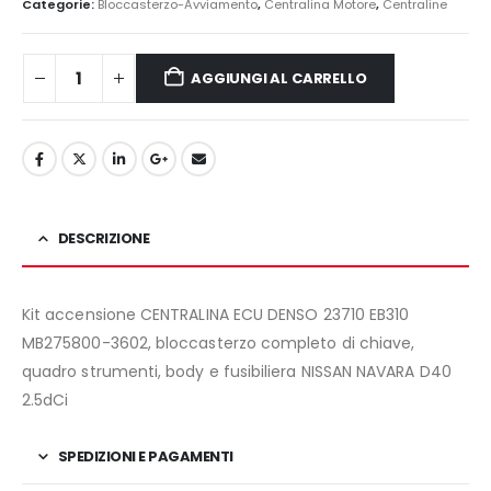
originale
attuale
Categorie:
Bloccasterzo-Avviamento
,
Centralina Motore
,
Centraline
era:
è:
600,00€.
480,00€.
AGGIUNGI AL CARRELLO
DESCRIZIONE
Kit accensione CENTRALINA ECU DENSO 23710 EB310
MB275800-3602, bloccasterzo completo di chiave,
quadro strumenti, body e fusibiliera NISSAN NAVARA D40
2.5dCi
SPEDIZIONI E PAGAMENTI