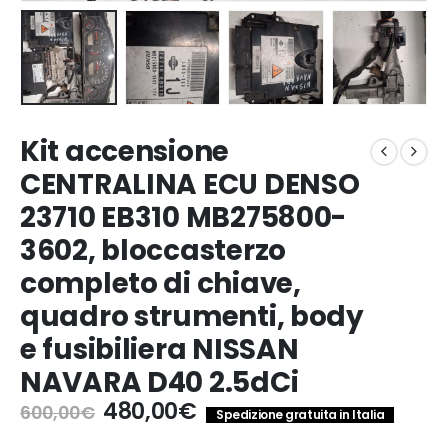
Kit accensione
CENTRALINA ECU DENSO
23710 EB310 MB275800-
3602, bloccasterzo
completo di chiave,
quadro strumenti, body
e fusibiliera NISSAN
NAVARA D40 2.5dCi
Il
Il
480,00
€
600,00
€
Spedizione gratuita in Italia
prezzo
prezzo