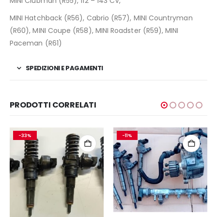
MINI Clubman (R55), 112 – 143 CV,
MINI Hatchback (R56), Cabrio (R57), MINI Countryman
(R60), MINI Coupe (R58), MINI Roadster (R59), MINI
Paceman (R61)
SPEDIZIONI E PAGAMENTI
PRODOTTI CORRELATI
-33%
-11%