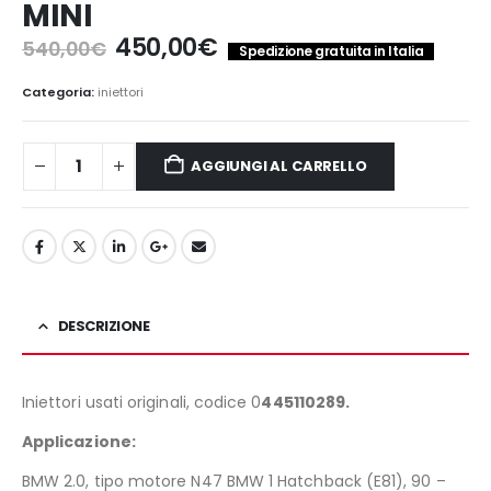
MINI
Il
Il
450,00
€
540,00
€
Spedizione gratuita in Italia
prezzo
prezzo
originale
attuale
Categoria:
iniettori
era:
è:
540,00€.
450,00€.
AGGIUNGI AL CARRELLO
DESCRIZIONE
Iniettori usati originali, codice 0
445110289.
Applicazione:
BMW 2.0, tipo motore N47 BMW 1 Hatchback (E81), 90 –