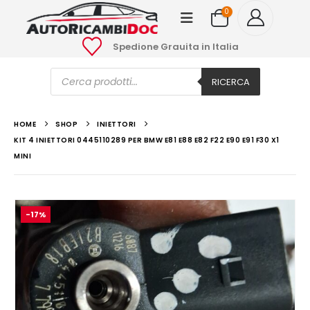
0
Spedione Grauita in Italia
Ricerca
prodotti
RICERCA
HOME
SHOP
INIETTORI
KIT 4 INIETTORI 0445110289 PER BMW E81 E88 E82 F22 E90 E91 F30 X1
MINI
-17%