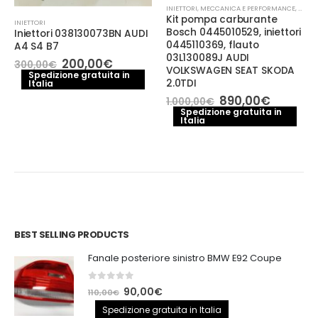
INIETTORI
,
MECCANICA E PERFORMANCE
,
POMPA
Kit pompa carburante
INIETTORI
Bosch 0445010529, iniettori
Iniettori 038130073BN AUDI
0445110369, flauto
A4 S4 B7
03L130089J AUDI
Il
Il
200,00
€
300,00
€
VOLKSWAGEN SEAT SKODA
prezzo
prezzo
Spedizione gratuita in
2.0TDI
Italia
originale
attuale
era:
è:
o
Il
Il
890,00
€
1.000,00
€
300,00€.
200,00€.
le
prezzo
prezzo
Spedizione gratuita in
Italia
originale
attuale
€.
era:
è:
1.000,00€.
890,00€
BEST SELLING PRODUCTS
Fanale posteriore sinistro BMW E92 Coupe
0
out of 5
Il
Il
90,00
€
110,00
€
prezzo
prezzo
Spedizione gratuita in Italia