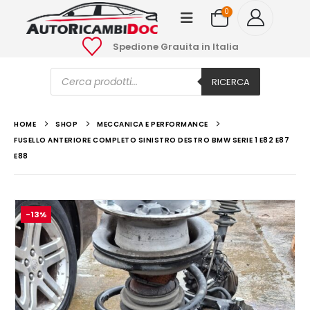
0
Spedione Grauita in Italia
Ricerca
prodotti
RICERCA
HOME
SHOP
MECCANICA E PERFORMANCE
FUSELLO ANTERIORE COMPLETO SINISTRO DESTRO BMW SERIE 1 E82 E87
E88
-13%