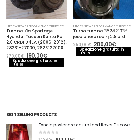
MECCANICA E PERFORMANCE
,
TURBO COMPRESSORE- TURBINA
MECCANICA E PERFORMANCE
,
TURBO COMPRESSORE- TURBINA
Turbina Kia Sportage
Turbo turbina 35242103f
Hyundai Tucson Santa Fe
jeep cherokee kj 2.8 crd
2.0 CRDI D4EA (2006-2012),
Il
Il
200,00
€
250,00
€
28231-27000, 2823127000.
prezzo
prezzo
Spedizione gratuita in
Italia
originale
attuale
Il
Il
190,00
€
270,00
€
era:
è:
e
prezzo
prezzo
Spedizione gratuita in
250,00€.
200,00€.
Italia
originale
attuale
.
era:
è:
270,00€.
190,00€.
BEST SELLING PRODUCTS
Fanale posteriore destro Land Rover Discovery 3
0
out of 5
Il
Il
100,00
€
140,00
€