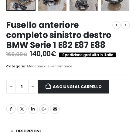
Fusello anteriore
completo sinistro destro
BMW Serie 1 E82 E87 E88
Il
Il
140,00
€
160,00
€
Spedizione gratuita in Italia
prezzo
prezzo
originale
attuale
Categoria:
Meccanica e Performance
era:
è:
160,00€.
140,00€.
AGGIUNGI AL CARRELLO
DESCRIZIONE