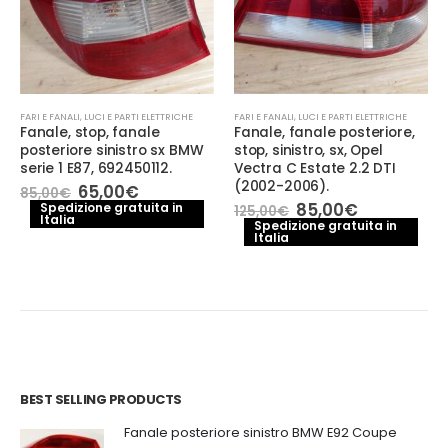
FARI E FANALI
,
LUCI E PARTI ELETTRICHE
FARI E FANALI
,
LUCI E PARTI ELETTRICHE
Fanale, stop, fanale
Fanale, fanale posteriore,
posteriore sinistro sx BMW
stop, sinistro, sx, Opel
serie 1 E87, 692450112.
Vectra C Estate 2.2 DTI
(2002-2006).
Il
Il
65,00
€
85,00
€
prezzo
prezzo
Il
Il
85,00
€
Spedizione gratuita in
125,00
€
Italia
originale
attuale
prezzo
prezzo
Spedizione gratuita in
era:
è:
Italia
originale
attuale
85,00€.
65,00€.
era:
è:
125,00€.
85,00€.
BEST SELLING PRODUCTS
Fanale posteriore sinistro BMW E92 Coupe