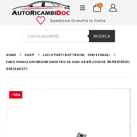
0
Spedione Grauita in Italia
Ricerca
prodotti
RICERCA
HOME
SHOP
LUCI E PARTI ELETTRICHE
,
FARI E FANALI
FARO FANALE ANTERIORE SINISTRO SX AUDI A4 B8 CODICE: 8K0941003C;
0301240271
-19%