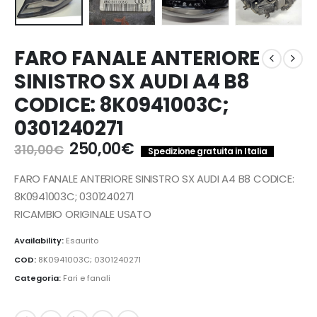
FARO FANALE ANTERIORE
SINISTRO SX AUDI A4 B8
CODICE: 8K0941003C;
0301240271
Il
Il
250,00
€
310,00
€
Spedizione gratuita in Italia
prezzo
prezzo
originale
attuale
FARO FANALE ANTERIORE SINISTRO SX AUDI A4 B8 CODICE:
era:
è:
8K0941003C; 0301240271
310,00€.
250,00€.
RICAMBIO ORIGINALE USATO
Availability:
Esaurito
COD:
8K0941003C; 0301240271
Categoria:
Fari e fanali