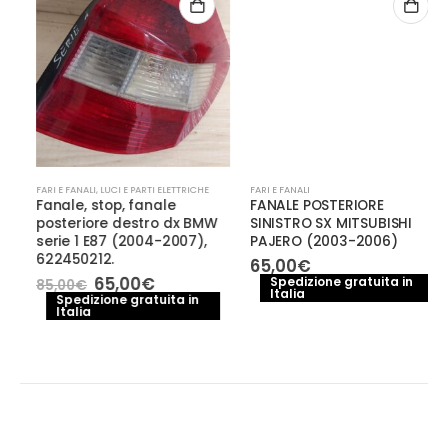
FARI E FANALI
,
LUCI E PARTI ELETTRICHE
FARI E FANALI
Fanale, stop, fanale
FANALE POSTERIORE
posteriore destro dx BMW
SINISTRO SX MITSUBISHI
serie 1 E87 (2004-2007),
PAJERO (2003-2006)
622450212.
65,00
€
Il
Il
65,00
€
Spedizione gratuita in
85,00
€
Italia
prezzo
prezzo
Spedizione gratuita in
Italia
originale
attuale
era:
è:
85,00€.
65,00€.