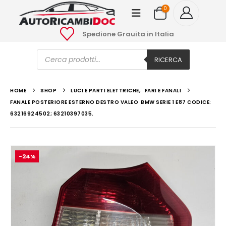
0
Spedione Grauita in Italia
Ricerca
prodotti
RICERCA
HOME
SHOP
LUCI E PARTI ELETTRICHE
,
FARI E FANALI
FANALE POSTERIORE ESTERNO DESTRO VALEO BMW SERIE 1 E87 CODICE:
63216924502; 63210397035.
-24%