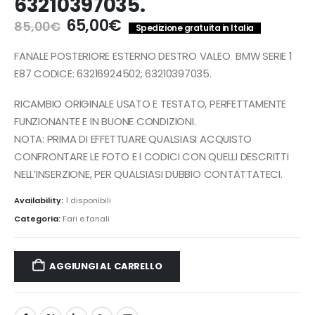
63210397035.
Il
Il
65,00
€
85,00
€
Spedizione gratuita in Italia
prezzo
prezzo
originale
attuale
FANALE POSTERIORE ESTERNO DESTRO VALEO BMW SERIE 1
era:
è:
E87 CODICE: 63216924502; 63210397035.
85,00€.
65,00€.
RICAMBIO ORIGINALE USATO E TESTATO, PERFETTAMENTE
FUNZIONANTE E IN BUONE CONDIZIONI.
NOTA: PRIMA DI EFFETTUARE QUALSIASI ACQUISTO
CONFRONTARE LE FOTO E I CODICI CON QUELLI DESCRITTI
NELL’INSERZIONE, PER QUALSIASI DUBBIO CONTATTATECI.
Availability:
1 disponibili
Categoria:
Fari e fanali
AGGIUNGI AL CARRELLO