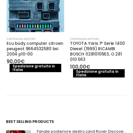
CENTRALINA MOTORE
CENTRALINA MOTORE
Ecu body computer citroen
TOYOTA Yaris 1° Serie 1400
peugeot 9664532580 bsi
Diesel (1999) RICAMBI
2004 p10-00
BOSCH 0281010563, O 281
010 563
90,00
€
100,00
€
Spedizione gratuita in
Italia
Spedizione gratuita in
Italia
BEST SELLING PRODUCTS
Fanale posteriore destro Land Rover Discovery 3