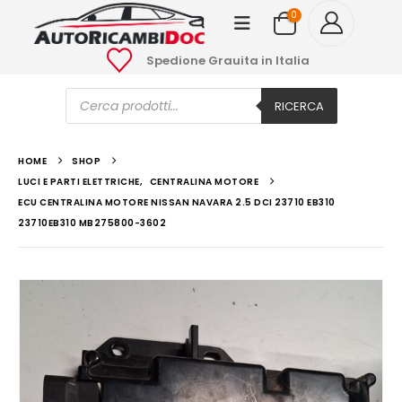
0
Spedione Grauita in Italia
Ricerca
prodotti
RICERCA
HOME
SHOP
LUCI E PARTI ELETTRICHE
,
CENTRALINA MOTORE
ECU CENTRALINA MOTORE NISSAN NAVARA 2.5 DCI 23710 EB310
23710EB310 MB275800-3602