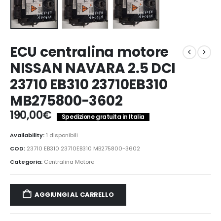
ECU centralina motore
NISSAN NAVARA 2.5 DCI
23710 EB310 23710EB310
MB275800-3602
190,00
€
Spedizione gratuita in Italia
Availability:
1 disponibili
COD:
23710 EB310 23710EB310 MB275800-3602
Categoria:
Centralina Motore
AGGIUNGI AL CARRELLO