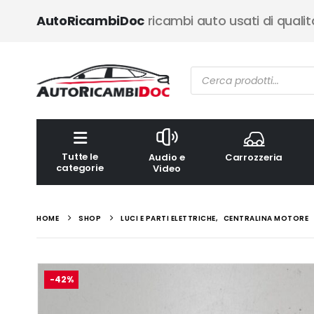
AutoRicambiDoc
ricambi auto usati di qualit
Ricerca
prodotti
Tutte le
Audio e
Carrozzeria
categorie
Video
HOME
SHOP
LUCI E PARTI ELETTRICHE
,
CENTRALINA MOTORE
-42%