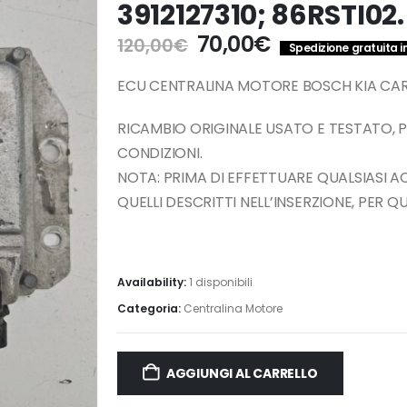
3912127310; 86RSTI02.
Il
Il
70,00
€
120,00
€
Spedizione gratuita in
prezzo
prezzo
originale
attuale
ECU CENTRALINA MOTORE BOSCH KIA CARENS
era:
è:
120,00€.
70,00€.
RICAMBIO ORIGINALE USATO E TESTATO, 
CONDIZIONI.
NOTA: PRIMA DI EFFETTUARE QUALSIASI 
QUELLI DESCRITTI NELL’INSERZIONE, PER 
Availability:
1 disponibili
Categoria:
Centralina Motore
AGGIUNGI AL CARRELLO