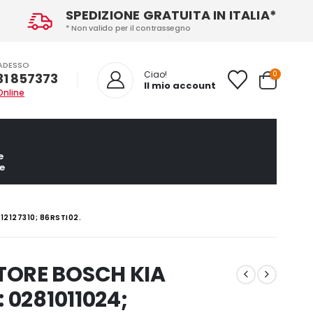
SPEDIZIONE GRATUITA IN ITALIA*
* Non valido per il contrassegno
ADESSO
0
Ciao!
31 857373
Il mio account
Online
e
e
12127310; 86RSTI02.
TORE BOSCH KIA
 0281011024;