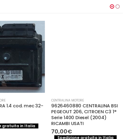
-
ORE
CENTRALINA MOTORE
CENTR
A 1.4 cod. mec 32-
9626460880 CENTRALINA BSI
CEN
PEGEOUT 206, CITROEN C3 1°
OCTA
Serie 1400 Diesel (2004)
BP2
RICAMBI USATI
120,
 gratuita in Italia
70,00
€
S
Spedizione gratuita in Italia