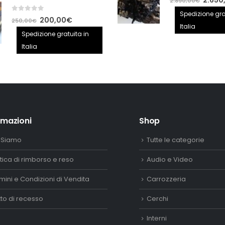
140,00€.
100,00€.
Il
2.650
2.890,00
€
prezzo
Spedizione gra
0
out of 5
Il
Il
200,00
€
250,00
€
origina
Italia
prezzo
prezzo
Spedizione gratuita in
era:
originale
attuale
Italia
2.890,
era:
è:
250,00€.
200,00€.
rmazioni
Shop
 Siamo
Tutte le categorie
itica di rimborso e reso
Audio e Video
mini e Condizioni di Vendita
Carrozzeria
itto di recesso
Cerchi
Interni