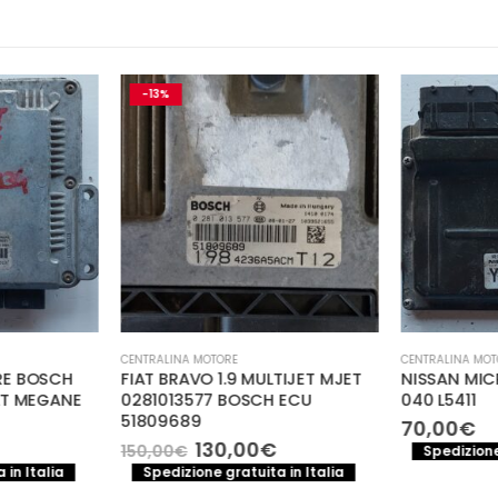
-13%
CENTRALINA MOTORE
CENTRALINA MOT
RE BOSCH
FIAT BRAVO 1.9 MULTIJET MJET
NISSAN MICR
LT MEGANE
0281013577 BOSCH ECU
040 L5411
51809689
70,00
€
l
Il
Il
130,00
€
150,00
€
Spedizione
prezzo
prezzo
prezzo
 in Italia
Spedizione gratuita in Italia
e
attuale
originale
attuale