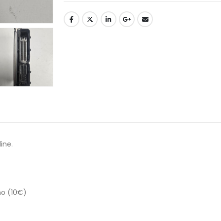
ine.
no (10€)