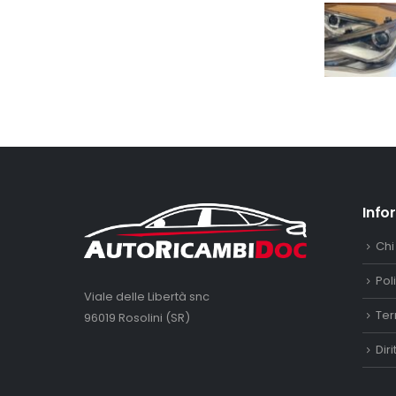
Info
Chi
Pol
Viale delle Libertà snc
Ter
96019 Rosolini (SR)
Dir