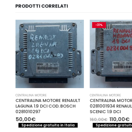
PRODOTTI CORRELATI
-31%
CENTRALINA MOTORE
CENTRALINA MOTORE
CENTRALINA MOTORE RENAULT
CENTRALINA MOTO
CH
LAGUNA 1.9 DCI COD. BOSCH
0281001934 RENAU
0281010297
SCENIC 1.9 DCI
Il
I
50,00
€
110,00
€
160,00
€
prezzo
a
Spedizione gratuita in Italia
Spedizione gratuita
original