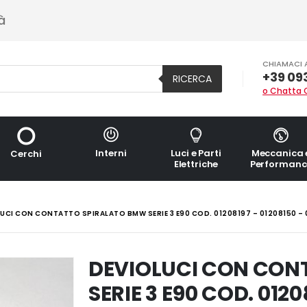
à
CHIAMACI 
+39 09
RICERCA
o Chatta 
Interni
Luci e Parti
Meccanica 
Cerchi
Elettriche
Performanc
UCI CON CONTATTO SPIRALATO BMW SERIE 3 E90 COD. 01208197 – 01208150 – 
DEVIOLUCI CON CON
SERIE 3 E90 COD. 0120