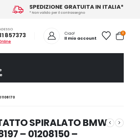
SPEDIZIONE GRATUITA IN ITALIA*
* Non valido per il contrassegno
ADESSO
0
Ciao!
31 857373
Il mio account
Online
e
e
01108170
TATTO SPIRALATO BMW
8197 – 01208150 –