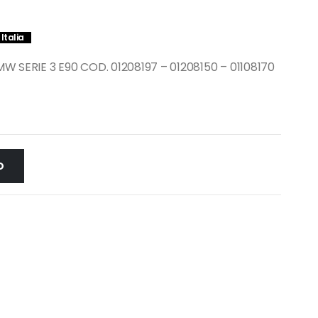
Italia
SERIE 3 E90 COD. 01208197 – 01208150 – 01108170
O