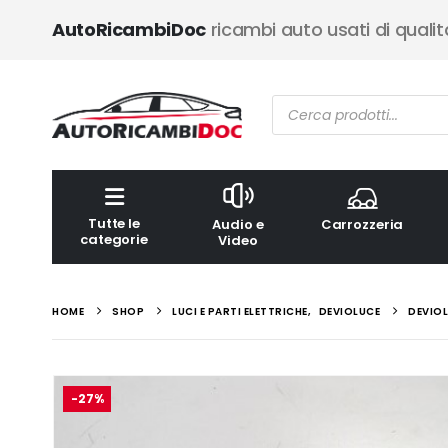
AutoRicambiDoc
ricambi auto usati di qualit
Ricerca
prodotti
Tutte le
Audio e
Carrozzeria
categorie
Video
HOME
SHOP
LUCI E PARTI ELETTRICHE
,
DEVIOLUCE
DEVIOL
-27%