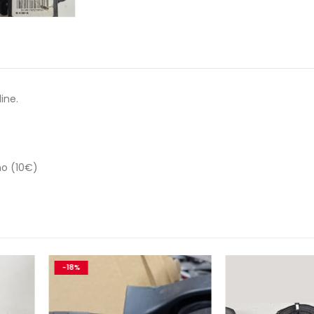
ine.
no (10€)
-26%