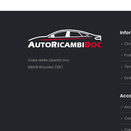
Info
Chi
Pol
Viale delle Libertà snc
Ter
96019 Rosolini (SR)
Dir
Acc
Ac
Ca
Car