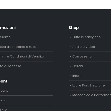
250,00€.
200,00€.
rmazioni
Shop
 Siamo
Tutte le categorie
itica di rimborso e reso
Audio e Video
mini e Condizioni di Vendita
Carrozzeria
itto di recesso
Cerchi
Interni
ount
Luci e Parti Elettriche
count
Meccanica e Performa
ssa
rello