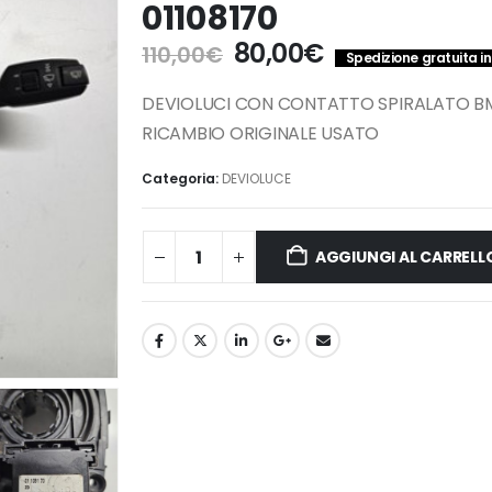
01108170
Il
Il
80,00
€
110,00
€
Spedizione gratuita in 
prezzo
prezzo
originale
attuale
DEVIOLUCI CON CONTATTO SPIRALATO BMW 
era:
è:
RICAMBIO ORIGINALE USATO
110,00€.
80,00€.
Categoria:
DEVIOLUCE
AGGIUNGI AL CARRELL