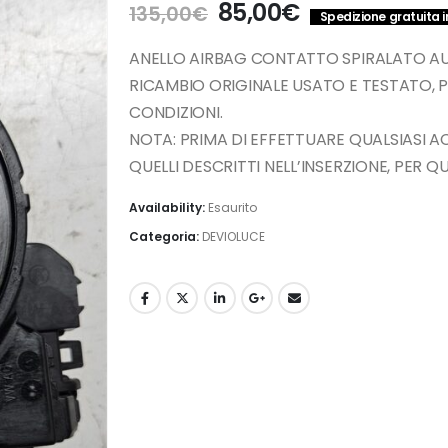
Il
Il
85,00
€
135,00
€
Spedizione gratuita in
prezzo
prezzo
originale
attuale
ANELLO AIRBAG CONTATTO SPIRALATO AUD
era:
è:
RICAMBIO ORIGINALE USATO E TESTATO, 
135,00€.
85,00€.
CONDIZIONI.
NOTA: PRIMA DI EFFETTUARE QUALSIASI 
QUELLI DESCRITTI NELL’INSERZIONE, PER 
Availability:
Esaurito
Categoria:
DEVIOLUCE