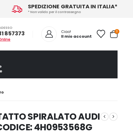
SPEDIZIONE GRATUITA IN ITALIA*
* Non valido per il contrassegno
ADESSO
0
Ciao!
31 857373
Il mio account
Online
e
e
8G
TATTO SPIRALATO AUDI
 CODICE: 4H0953568G