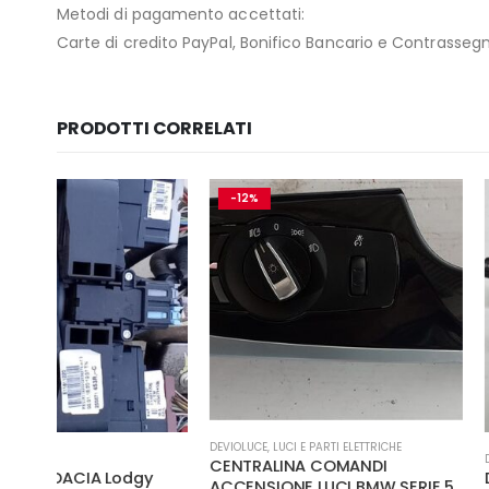
Metodi di pagamento accettati:
Carte di credito PayPal, Bonifico Bancario e Contrasseg
PRODOTTI CORRELATI
-12%
-27%
DEVIOLUCE
,
LUCI E PARTI ELETTRICHE
DEVIOLUCE
CENTRALINA COMANDI
y
DEVIOLUCI CON C
ACCENSIONE LUCI BMW SERIE 5