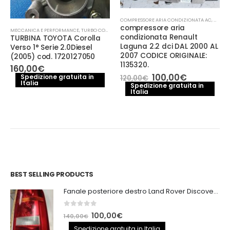
COMPRESSORE ARIA CONDIZIONATA AC
,
MECCA
compressore aria
CCANICA E PERFORMANCE
MECCANICA E PERFORMANCE
,
TURBO COMPRESSORE- TURBINA
condizionata Renault
TURBINA TOYOTA Corolla
Laguna 2.2 dci DAL 2000 AL
Verso 1° Serie 2.0Diesel
2007 CODICE ORIGINALE:
(2005) cod. 1720127050
1135320.
160,00
€
Il
Il
100,00
€
Spedizione gratuita in
120,00
€
Italia
prezzo
prezzo
Spedizione gratuita in
Italia
originale
attuale
era:
è:
120,00€.
100,00€.
BEST SELLING PRODUCTS
Fanale posteriore destro Land Rover Discovery 3
0
out of 5
Il
Il
100,00
€
140,00
€
prezzo
prezzo
Spedizione gratuita in Italia