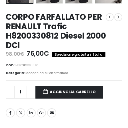
CORPO FARFALLATO PER
RENAULT Trafic
H8200330812 Diesel 2000
DCI
Il
Il
76,00
€
98,00
€
Spedizione gratuita in Italia
prezzo
prezzo
originale
attuale
COD:
H8200330812
era:
è:
Categoria:
Meccanica e Performance
98,00€.
76,00€.
AGGIUNGI AL CARRELLO