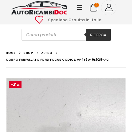
0
Spedione Grauita in Italia
Ricerca
prodotti
RICERCA
HOME
SHOP
ALTRO
CORPO FARFALLATO FORD FOCUS CODICE: VP4F9U-9E928-AC
-21%