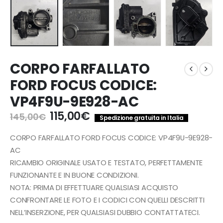
CORPO FARFALLATO
FORD FOCUS CODICE:
VP4F9U-9E928-AC
Il
Il
115,00
€
145,00
€
Spedizione gratuita in Italia
prezzo
prezzo
originale
attuale
CORPO FARFALLATO FORD FOCUS CODICE: VP4F9U-9E928-
era:
è:
AC
145,00€.
115,00€.
RICAMBIO ORIGINALE USATO E TESTATO, PERFETTAMENTE
FUNZIONANTE E IN BUONE CONDIZIONI.
NOTA: PRIMA DI EFFETTUARE QUALSIASI ACQUISTO
CONFRONTARE LE FOTO E I CODICI CON QUELLI DESCRITTI
NELL’INSERZIONE, PER QUALSIASI DUBBIO CONTATTATECI.