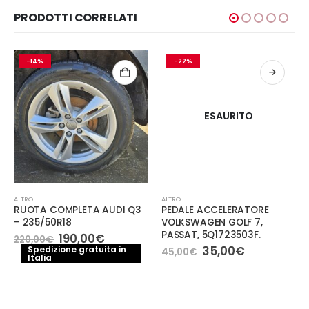
PRODOTTI CORRELATI
-14%
-22%
ESAURITO
ALTRO
ALTRO
RUOTA COMPLETA AUDI Q3
PEDALE ACCELERATORE
– 235/50R18
VOLKSWAGEN GOLF 7,
PASSAT, 5Q1723503F.
Il
Il
190,00
€
220,00
€
prezzo
prezzo
Il
Il
35,00
€
Spedizione gratuita in
45,00
€
Italia
originale
attuale
prezzo
prezzo
era:
è:
originale
attuale
220,00€.
190,00€.
era:
è:
45,00€.
35,00€.