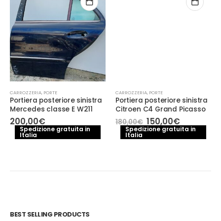
CARROZZERIA
,
PORTE
CARROZZERIA
,
PORTE
Portiera posteriore sinistra
Portiera posteriore sinistra
Mercedes classe E W211
Citroen C4 Grand Picasso
Il
Il
200,00
€
150,00
€
180,00
€
prezzo
prezzo
Spedizione gratuita in
Spedizione gratuita in
e
Italia
Italia
originale
attuale
era:
è:
€.
180,00€.
150,00€.
BEST SELLING PRODUCTS