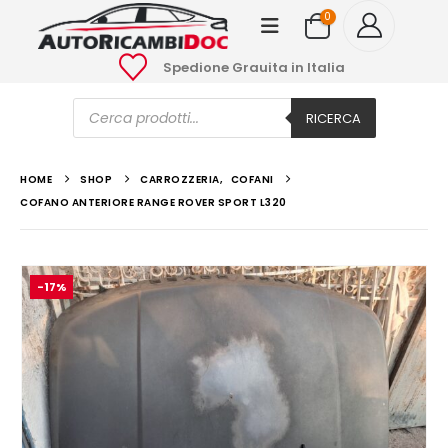
0
Spedione Grauita in Italia
Ricerca
prodotti
RICERCA
HOME
SHOP
CARROZZERIA
,
COFANI
COFANO ANTERIORE RANGE ROVER SPORT L320
-17%