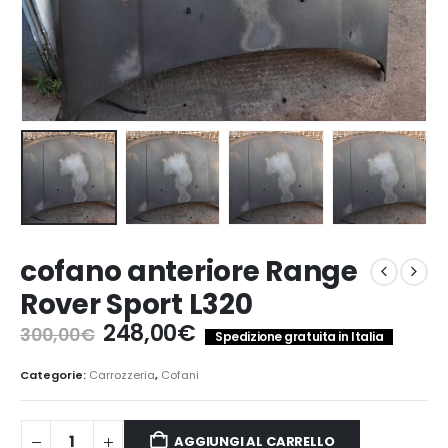
cofano anteriore Range
Rover Sport L320
Il
Il
248,00
€
300,00
€
Spedizione gratuita in Italia
prezzo
prezzo
originale
attuale
Categorie:
Carrozzeria
,
Cofani
era:
è:
300,00€.
248,00€.
AGGIUNGI AL CARRELLO