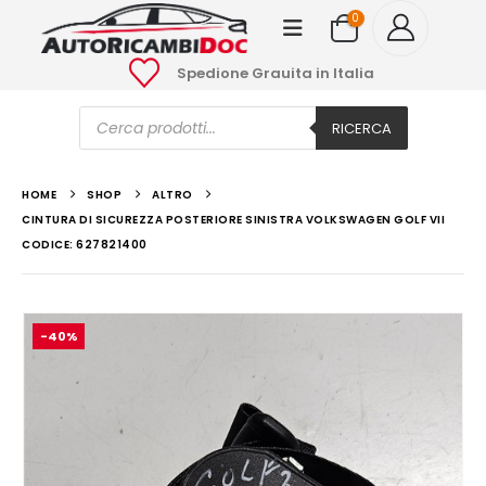
0
Spedione Grauita in Italia
Ricerca
prodotti
RICERCA
HOME
SHOP
ALTRO
CINTURA DI SICUREZZA POSTERIORE SINISTRA VOLKSWAGEN GOLF VII
CODICE: 627821400
-40%