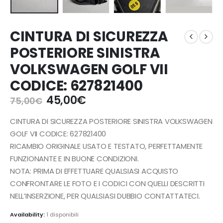
CINTURA DI SICUREZZA
POSTERIORE SINISTRA
VOLKSWAGEN GOLF VII
CODICE: 627821400
Il
Il
45,00
€
75,00
€
prezzo
prezzo
originale
attuale
CINTURA DI SICUREZZA POSTERIORE SINISTRA VOLKSWAGEN
era:
è:
GOLF VII CODICE: 627821400
75,00€.
45,00€.
RICAMBIO ORIGINALE USATO E TESTATO, PERFETTAMENTE
FUNZIONANTE E IN BUONE CONDIZIONI.
NOTA: PRIMA DI EFFETTUARE QUALSIASI ACQUISTO
CONFRONTARE LE FOTO E I CODICI CON QUELLI DESCRITTI
NELL’INSERZIONE, PER QUALSIASI DUBBIO CONTATTATECI.
Availability:
1 disponibili