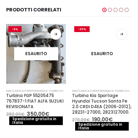
PRODOTTI CORRELATI
-8%
-30%
ESAURITO
ESAURITO
MECCANICA E PERFORMANCE
,
TURBO COMPRESSORE- TURBINA
MECCANICA E PERFORMANCE
,
TURBO COMPRESSORE- TURBINA
Turbina FGP 55205475
Turbina Kia Sportage
767837-1 FIAT ALFA SUZUKI
Hyundai Tucson Santa Fe
REVISIONATA
2.0 CRDI D4EA (2006-2012),
28231-27000, 2823127000.
Il
Il
350,00
€
380,00
€
prezzo
prezzo
Il
Il
190,00
€
Spedizione gratuita in
270,00
€
Italia
originale
attuale
prezzo
prezzo
Spedizione gratuita in
era:
è:
Italia
originale
attuale
380,00€.
350,00€.
era:
è: