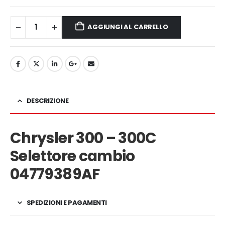
120,00€.
99,00€.
AGGIUNGI AL CARRELLO
DESCRIZIONE
Chrysler 300 – 300C
Selettore cambio
04779389AF
SPEDIZIONI E PAGAMENTI