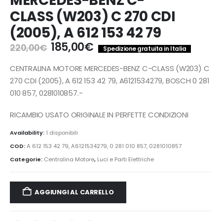
MERCEDES-BENZ C-
CLASS (W203) C 270 CDI
(2005), A 612 153 42 79
Il
Il
185,00
€
220,00
€
Spedizione gratuita in Italia
prezzo
prezzo
originale
attuale
CENTRALINA MOTORE MERCEDES-BENZ C-CLASS (W203) C
era:
è:
270 CDI (2005), A 612 153 42 79, A6121534279, BOSCH 0 281
220,00€.
185,00€.
010 857, 0281010857.-
RICAMBIO USATO ORIGINALE IN PERFETTE CONDIZIONI
Availability:
1 disponibili
COD:
A 612 153 42 79, A6121534279, 0 281 010 857, 0281010857
Categorie:
Centralina Motore
,
Luci e Parti Elettriche
AGGIUNGI AL CARRELLO