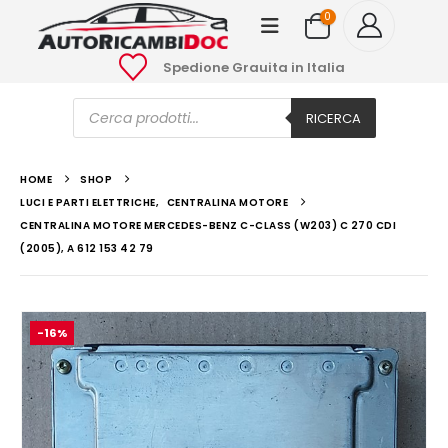
0
Spedione Grauita in Italia
Ricerca
prodotti
RICERCA
HOME
SHOP
LUCI E PARTI ELETTRICHE
,
CENTRALINA MOTORE
CENTRALINA MOTORE MERCEDES-BENZ C-CLASS (W203) C 270 CDI
(2005), A 612 153 42 79
-16%