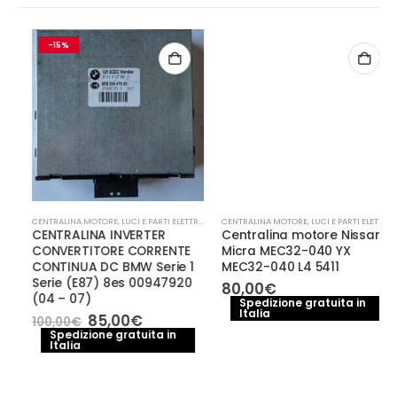
-15%
CENTRALINA MOTORE
,
LUCI E PARTI ELETTRICHE
CENTRALINA MOTORE
,
LUCI E PARTI ELETTRICHE
CENTRALINA INVERTER
Centralina motore Nissan
CONVERTITORE CORRENTE
Micra MEC32-040 YX
CONTINUA DC BMW Serie 1
MEC32-040 L4 5411
Serie (E87) 8es 00947920
80,00
€
(04 – 07)
Spedizione gratuita in
Italia
Il
Il
85,00
€
100,00
€
prezzo
prezzo
Spedizione gratuita in
Italia
originale
attuale
era:
è:
100,00€.
85,00€.