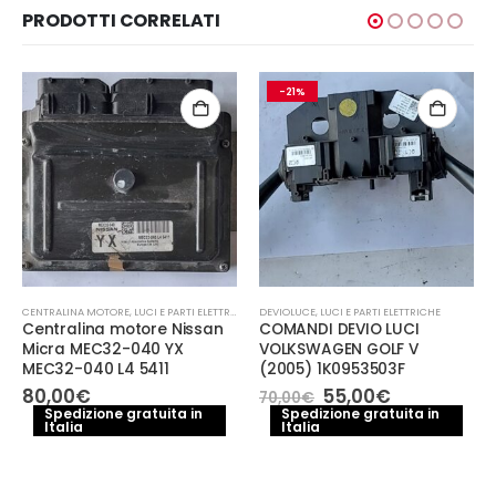
PRODOTTI CORRELATI
-21%
CENTRALINA MOTORE
,
LUCI E PARTI ELETTRICHE
DEVIOLUCE
,
LUCI E PARTI ELETTRICHE
Centralina motore Nissan
COMANDI DEVIO LUCI
Micra MEC32-040 YX
VOLKSWAGEN GOLF V
MEC32-040 L4 5411
(2005) 1K0953503F
Il
Il
80,00
€
55,00
€
70,00
€
prezzo
prezzo
Spedizione gratuita in
Spedizione gratuita in
Italia
Italia
originale
attuale
era:
è:
70,00€.
55,00€.