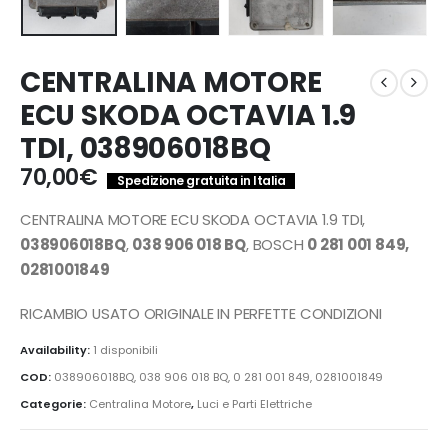
CENTRALINA MOTORE
ECU SKODA OCTAVIA 1.9
TDI, 038906018BQ
70,00
€
Spedizione gratuita in Italia
CENTRALINA MOTORE ECU SKODA OCTAVIA 1.9 TDI,
038906018BQ
,
038 906 018 BQ
, BOSCH
0 281 001 849,
0281001849
RICAMBIO USATO ORIGINALE IN PERFETTE CONDIZIONI
Availability:
1 disponibili
COD:
038906018BQ, 038 906 018 BQ, 0 281 001 849, 0281001849
Categorie:
Centralina Motore
,
Luci e Parti Elettriche