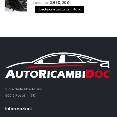
0
out of 5
Il
Il
2.650,00
€
2.890,00
€
prezzo
prezzo
Spedizione gratuita in Italia
originale
attuale
era:
è:
2.890,00€.
2.650,00€.
Viale delle Libertà snc
96019 Rosolini (SR)
Informazioni