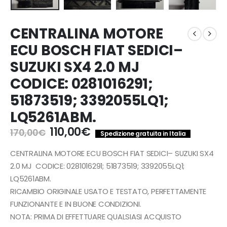
CENTRALINA MOTORE
ECU BOSCH FIAT SEDICI–
SUZUKI SX4 2.0 MJ
CODICE: 0281016291;
51873519; 3392055LQ1;
LQ5261ABM.
Il
Il
110,00
€
170,00
€
Spedizione gratuita in Italia
prezzo
prezzo
originale
attuale
CENTRALINA MOTORE ECU BOSCH FIAT SEDICI– SUZUKI SX4
era:
è:
2.0 MJ CODICE: 0281016291; 51873519; 3392055LQ1;
170,00€.
110,00€.
LQ5261ABM.
RICAMBIO ORIGINALE USATO E TESTATO, PERFETTAMENTE
FUNZIONANTE E IN BUONE CONDIZIONI.
NOTA: PRIMA DI EFFETTUARE QUALSIASI ACQUISTO