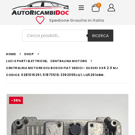
0
Spedione Grauita in Italia
Ricerca
prodotti
RICERCA
HOME
SHOP
LUCI E PARTI ELETTRICHE
,
CENTRALINA MOTORE
CENTRALINA MOTORE ECU BOSCH FIAT SEDICI– SUZUKI SX4 2.0 MJ
CODICE: 0281016291; 51873519; 3392055LQ1; LQ5261ABM.
-35%