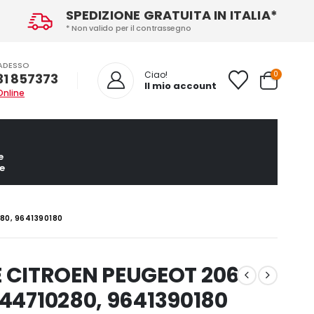
SPEDIZIONE GRATUITA IN ITALIA*
* Non valido per il contrassegno
ADESSO
0
Ciao!
31 857373
Il mio account
Online
e
e
80, 9641390180
 CITROEN PEUGEOT 206
644710280, 9641390180