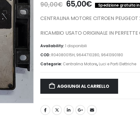
Il
Il
65,00
€
90,00
€
Spedizione gratuita in 
prezzo
prezzo
originale
attuale
CENTRALINA MOTORE CITROEN PEUGEOT 20
era:
è:
90,00€.
65,00€.
RICAMBIO USATO ORIGINALE IN PERFETTE
Availability:
1 disponibili
COD:
R04080015H, 9644710280, 9641390180
Categorie:
Centralina Motore
,
Luci e Parti Elettriche
AGGIUNGI AL CARRELLO