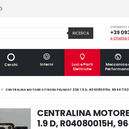
à
CHIAMACI 
+39 09
RICERCA
o Chatta 
Interni
Luci e Parti
Meccanica 
Cerchi
Elettriche
Performanc
CENTRALINA MOTORE CITROEN PEUGEOT 206 1.9 D, R04080015H, 96447102
CENTRALINA MOTORE
1.9 D, R04080015H, 9