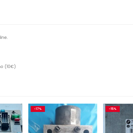
ine.
no (10€)
-15%