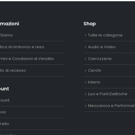
rmazioni
Shop
 Siamo
Tutte le categorie
itica di rimborso e reso
Audio e Video
mini e Condizioni di Vendita
Carrozzeria
itto di recesso
Cerchi
Interni
ount
Luci e Parti Elettriche
count
Meccanica e Performa
ssa
rello