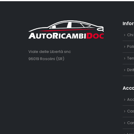
Info
Chi
Pol
Viale delle Libertà snc
Ter
96019 Rosolini (SR)
Dir
Acc
Ac
Ca
Car