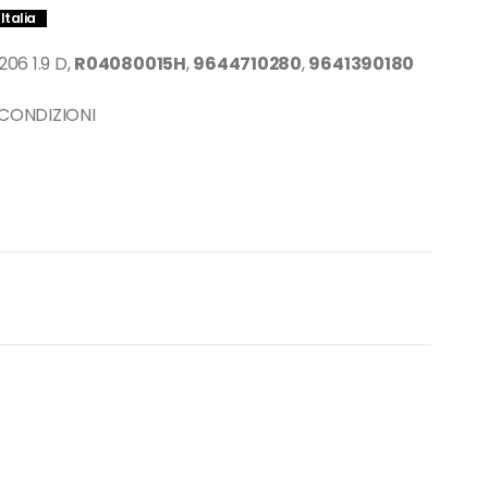
Italia
6 1.9 D,
R04080015H
,
9644710280
,
9641390180
 CONDIZIONI