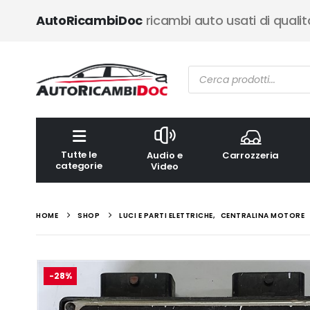
AutoRicambiDoc
ricambi auto usati di qualit
Ricerca
prodotti
Tutte le
Audio e
Carrozzeria
categorie
Video
HOME
SHOP
LUCI E PARTI ELETTRICHE
,
CENTRALINA MOTORE
-28%