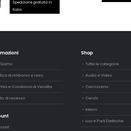
prezzo
prezzo
Spedizione gratuita in
era:
originale
attuale
Italia
2.890,
era:
è:
150,00€.
132,00€.
rmazioni
Shop
 Siamo
Tutte le categorie
itica di rimborso e reso
Audio e Video
mini e Condizioni di Vendita
Carrozzeria
itto di recesso
Cerchi
Interni
ount
Luci e Parti Elettriche
count