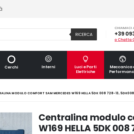
à
CHIAMACI 
+39 09
RICERCA
o Chatta 
Interni
Luci e Parti
Meccanica 
Cerchi
Elettriche
Performanc
ALINA MODULO COMFORT SAM MERCEDES W169 HELLA 5DK 008 728-13, 5DK0087
Centralina modulo 
W169 HELLA 5DK 008 