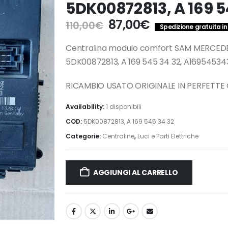
5DK00872813, A 169 5
Il
Il
87,00
€
110,00
€
Spedizione gratuita in 
prezzo
prezzo
originale
attuale
Centralina modulo comfort SAM MERCEDE
era:
è:
5DK00872813, A 169 545 34 32, A16954534
110,00€.
87,00€.
RICAMBIO USATO ORIGINALE IN PERFETTE
Availability:
1 disponibili
COD:
5DK00872813, A 169 545 34 32
Categorie:
Centraline
,
Luci e Parti Elettriche
AGGIUNGI AL CARRELLO