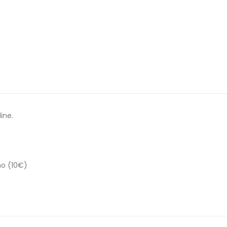
ine.
no (10€)