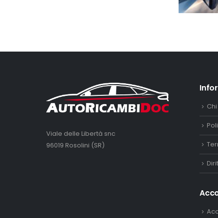
Info
Chi
Pol
Viale delle Libertà snc
Ter
96019 Rosolini (SR)
Dir
Acc
Ac