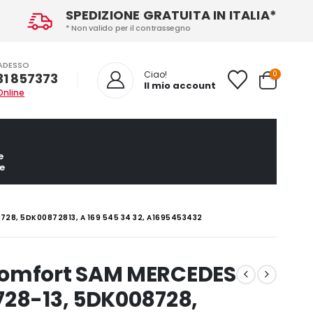
SPEDIZIONE GRATUITA IN ITALIA*
* Non valido per il contrassegno
ADESSO
0
Ciao!
31 857373
Il mio account
Online
e
e
28, 5DK00872813, A 169 545 34 32, A1695453432
comfort SAM MERCEDES
728-13, 5DK008728,