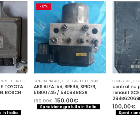
TI ELETTRICHE
CENTRALINE
,
LUCI E PARTI ELETTRICHE
CENTRALINA MOT
 SPIDER,
centralina portafusibile
CENTRALIN
883B
renault SCENIC III dci RENAULT
VOLKSWAGEN
284B62069R
047906027,
Il
SIEMENS 5W
prezzo
100,00
€
 in Italia
e
attuale
65,00
€
Spedizione gratuita in Italia
è:
Spedizione
.
150,00€.