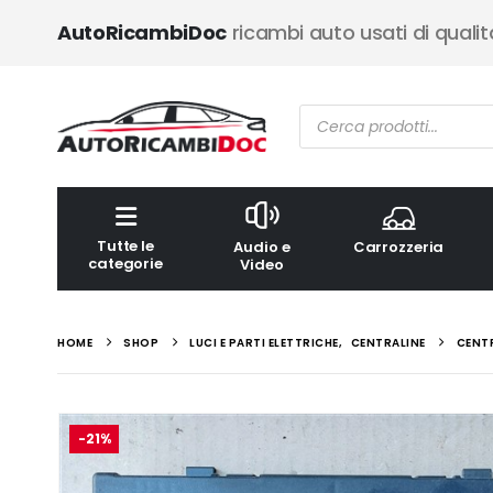
AutoRicambiDoc
ricambi auto usati di qualit
Ricerca
prodotti
Tutte le
Audio e
Carrozzeria
categorie
Video
HOME
SHOP
LUCI E PARTI ELETTRICHE
,
CENTRALINE
CENTR
-21%