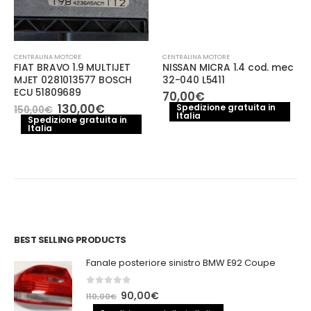
CENTRALINA MOTORE
CENTRALINA MOTORE
FIAT BRAVO 1.9 MULTIJET
NISSAN MICRA 1.4 cod. mec
MJET 0281013577 BOSCH
32-040 L5411
ECU 51809689
70,00
€
Il
Il
130,00
€
Spedizione gratuita in
150,00
€
Italia
prezzo
prezzo
Spedizione gratuita in
Italia
originale
attuale
era:
è:
150,00€.
130,00€.
BEST SELLING PRODUCTS
Fanale posteriore sinistro BMW E92 Coupe
0
out of 5
Il
Il
90,00
€
110,00
€
prezzo
prezzo