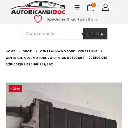
0
Spedione Grauita in Italia
Ricerca
prodotti
RICERCA
HOME
SHOP
CENTRALINA MOTORE
,
CENTRALINE
CENTRALINA DEL MOTORE VW SHARAN 028906021P 0281001251
0281001252 0281001251/252
-23%