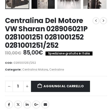
Centralina Del Motore
VW Sharan 028906021P
0281001251 0281001252
0281001251/252
Il
Il
85,00
€
110,00
€
Spedizione gratuita in Italia
prezzo
prezzo
originale
attuale
COD:
0281001251/252
era:
è:
Categorie:
Centralina Motore
,
Centraline
110,00€.
85,00€.
AGGIUNGI AL CARRELLO