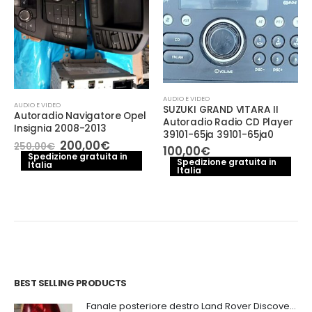
AUDIO E VIDEO
AUDIO E VIDEO
SUZUKI GRAND VITARA II
Autoradio Navigatore Opel
Autoradio Radio CD Player
Insignia 2008-2013
39101-65ja 39101-65ja0
Il
Il
200,00
€
250,00
€
100,00
€
prezzo
prezzo
Spedizione gratuita in
Spedizione gratuita in
Italia
originale
attuale
Italia
era:
è:
o
250,00€.
200,00€.
le
€.
BEST SELLING PRODUCTS
Fanale posteriore destro Land Rover Discovery 3