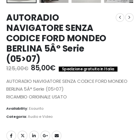
AUTORADIO
NAVIGATORE SENZA
CODICE FORD MONDEO
BERLINA 5Â° Serie
(05>07)
Il
Il
85,00
€
125,00
€
Spedizione gratuita in Italia
prezzo
prezzo
originale
attuale
AUTORADIO NAVIGATORE SENZA CODICE FORD MONDEO
era:
è:
BERLINA 5Â° Serie (05>07)
125,00€.
85,00€.
RICAMBIO ORIGINALE USATO
Availability:
Esaurito
Categoria:
Audio e Video