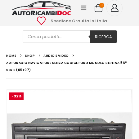
0
Spedione Grauita in Italia
Ricerca
prodotti
RICERCA
HOME
SHOP
AUDIO E VIDEO
AUTORADIO NAVIGATORE SENZA CODICE FORD MONDEO BERLINA 5Â°
SERIE (05>07)
-32%