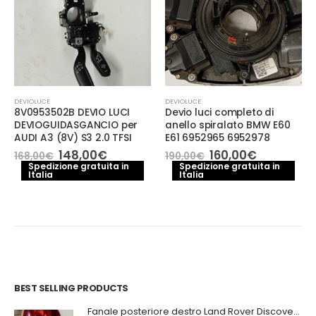
DEVIOLUCE
DEVIOLUCE
8V0953502B DEVIO LUCI
Devio luci completo di
DEVIOGUIDASGANCIO per
anello spiralato BMW E60
AUDI A3 (8V) S3 2.0 TFSI
E61 6952965 6952978
Il
Il
Il
Il
148,00
€
160,00
€
168,00
€
190,00
€
prezzo
prezzo
prezzo
prezzo
Spedizione gratuita in
Spedizione gratuita in
Italia
originale
attuale
Italia
originale
attuale
era:
è:
era:
è:
168,00€.
148,00€.
190,00€.
160,00€.
BEST SELLING PRODUCTS
Fanale posteriore destro Land Rover Discovery 3