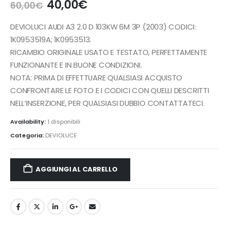
Il
Il
40,00
€
60,00
€
prezzo
prezzo
originale
attuale
DEVIOLUCI AUDI A3 2.0 D 103KW 6M 3P (2003) CODICI:
era:
è:
1K0953519A; 1K0953513.
60,00€.
40,00€.
RICAMBIO ORIGINALE USATO E TESTATO, PERFETTAMENTE
FUNZIONANTE E IN BUONE CONDIZIONI.
NOTA: PRIMA DI EFFETTUARE QUALSIASI ACQUISTO
CONFRONTARE LE FOTO E I CODICI CON QUELLI DESCRITTI
NELL’INSERZIONE, PER QUALSIASI DUBBIO CONTATTATECI.
Availability:
1 disponibili
Categoria:
DEVIOLUCE
AGGIUNGI AL CARRELLO