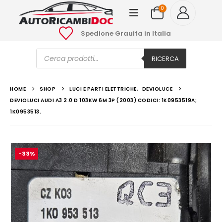
0
Spedione Grauita in Italia
Ricerca
prodotti
RICERCA
HOME
SHOP
LUCI E PARTI ELETTRICHE
,
DEVIOLUCE
DEVIOLUCI AUDI A3 2.0 D 103KW 6M 3P (2003) CODICI: 1K0953519A;
1K0953513.
-33%