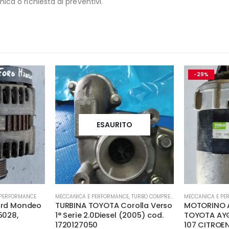
ica o richiesta di preventivi.
-29%
ESAURITO
 PERFORMANCE
MECCANICA E PERFORMANCE
,
TURBO COMPRESSORE- TURBINA
MECCANICA E PE
Ford Mondeo
TURBINA TOYOTA Corolla Verso
MOTORINO 
5028,
1° Serie 2.0Diesel (2005) cod.
TOYOTA AYG
1720127050
107 CITROE