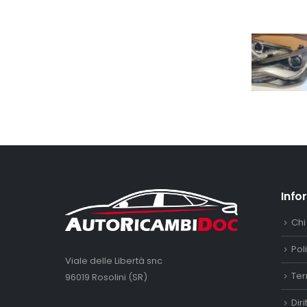
Info
Chi
Pol
Viale delle Libertà snc
Ter
96019 Rosolini (SR)
Dir