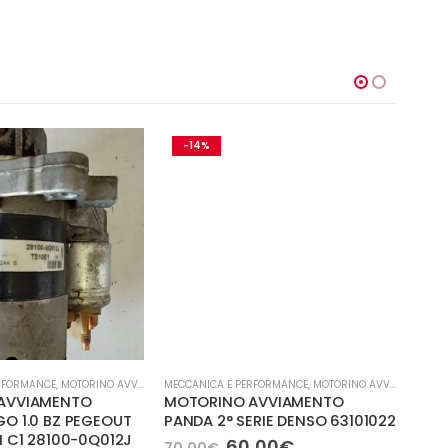
-14%
-1
RFORMANCE
,
MOTORINO AVVIAMENTO
MECCANICA E PERFORMANCE
,
MOTORINO AVVIAMENTO
COMPR
AVVIAMENTO
MOTORINO AVVIAMENTO
RENA
O 1.0 BZ PEGEOUT
PANDA 2° SERIE DENSO 63101022
COM
N C1 28100-0Q012J
0113
Il
Il
60,00
€