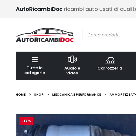
AutoRicambiDoc
ricambi auto usati di qualit
Ricerca
prodotti
Tutte le
Audio e
Carrozzeria
categorie
Video
HOME
SHOP
MECCANICA E PERFORMANCE
AMMORTIZZATOR
-17%