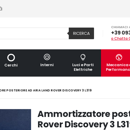
à
CHIAMACI 
+39 09
RICERCA
o Chatta 
Interni
Luci e Parti
Meccanica 
Cerchi
Elettriche
Performanc
E POSTERIORE AD ARIA LAND ROVER DISCOVERY 3 L319
Ammortizzatore post
Rover Discovery 3 L3