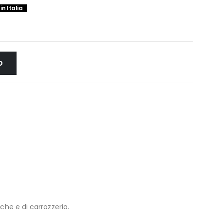
in Italia
O
che e di carrozzeria.