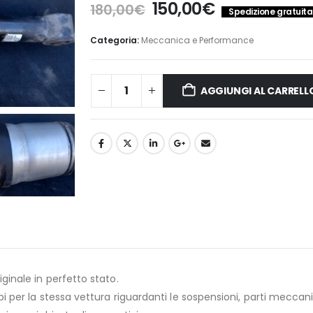
Il
Il
150,00
€
180,00
€
Spedizione gratuita 
prezzo
prezzo
originale
attuale
Categoria:
Meccanica e Performance
era:
è:
180,00€.
150,00€.
AGGIUNGI AL CARRELL
inale in perfetto stato.
 per la stessa vettura riguardanti le sospensioni, parti meccani