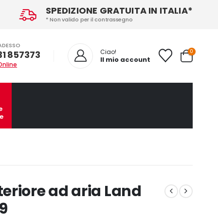
SPEDIZIONE GRATUITA IN ITALIA*
* Non valido per il contrassegno
ADESSO
0
Ciao!
31 857373
Il mio account
Online
e
e
eriore ad aria Land
19