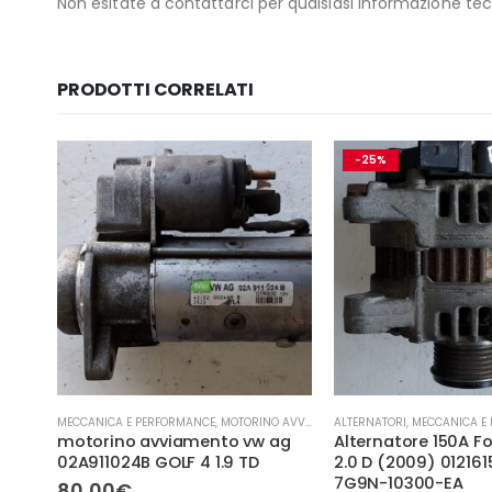
Non esitate a contattarci per qualsiasi informazione tecn
PRODOTTI CORRELATI
-25%
- TURBINA
MECCANICA E PERFORMANCE
,
MOTORINO AVVIAMENTO
ALTERNATORI
,
MECCANICA E
a
motorino avviamento vw ag
Alternatore 150A 
.
02A911024B GOLF 4 1.9 TD
2.0 D (2009) 012161
7G9N-10300-EA
80,00
€