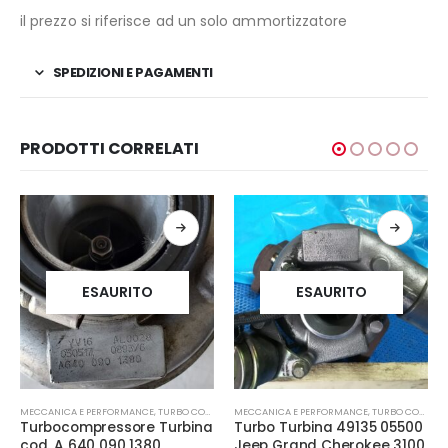
il prezzo si riferisce ad un solo ammortizzatore
SPEDIZIONI E PAGAMENTI
PRODOTTI CORRELATI
ESAURITO
ESAURITO
MECCANICA E PERFORMANCE
,
TURBO COMPRESSORE- TURBINA
MECCANICA E PERFORMANCE
,
TURBO COMPRESSORE- TURBINA
Turbocompressore Turbina
Turbo Turbina 49135 05500
cod. A 640 090 1380
Jeep Grand Cherokee 3100