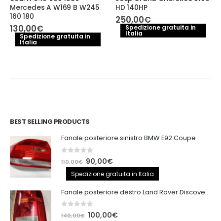
Mercedes A W169 B W245
HD 140HP
160 180
250,00
€
130,00
€
Spedizione gratuita in
Italia
Spedizione gratuita in
Italia
BEST SELLING PRODUCTS
Fanale posteriore sinistro BMW E92 Coupe
0
out of 5
Il
Il
90,00
€
110,00
€
prezzo
prezzo
Spedizione gratuita in Italia
originale
attuale
Fanale posteriore destro Land Rover Discovery 3
era:
è:
110,00€.
90,00€.
0
out of 5
Il
Il
100,00
€
140,00
€