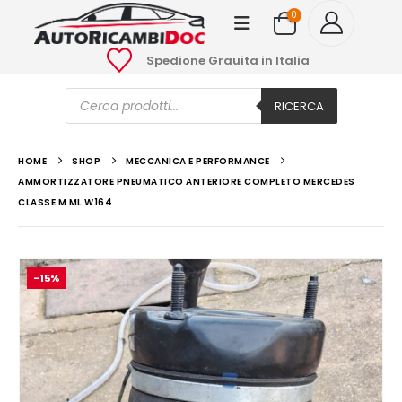
0
Spedione Grauita in Italia
Ricerca
prodotti
RICERCA
HOME
SHOP
MECCANICA E PERFORMANCE
AMMORTIZZATORE PNEUMATICO ANTERIORE COMPLETO MERCEDES
CLASSE M ML W164
-15%