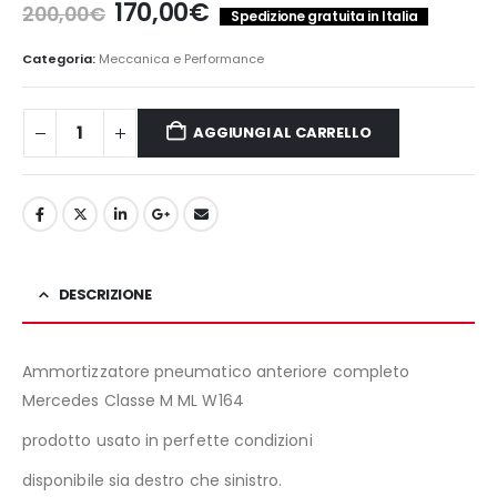
Il
Il
170,00
€
200,00
€
Spedizione gratuita in Italia
prezzo
prezzo
originale
attuale
Categoria:
Meccanica e Performance
era:
è:
200,00€.
170,00€.
AGGIUNGI AL CARRELLO
DESCRIZIONE
Ammortizzatore pneumatico anteriore completo
Mercedes Classe M ML W164
prodotto usato in perfette condizioni
disponibile sia destro che sinistro.