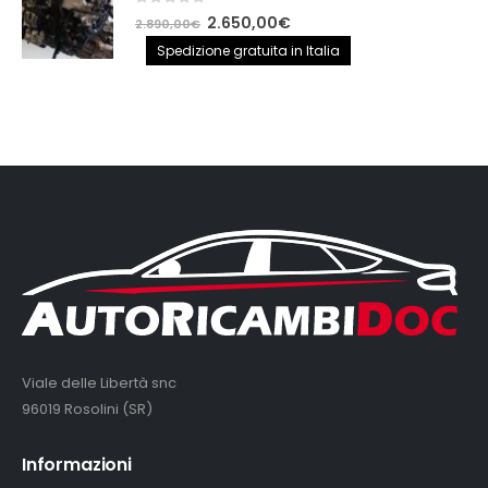
0
out of 5
Il
Il
2.650,00
€
2.890,00
€
prezzo
prezzo
Spedizione gratuita in Italia
originale
attuale
era:
è:
2.890,00€.
2.650,00€.
Viale delle Libertà snc
96019 Rosolini (SR)
Informazioni