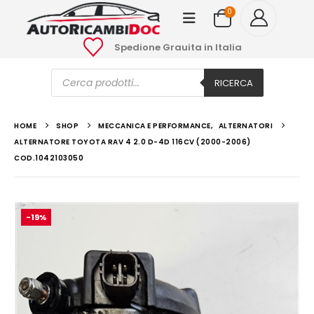
0
Spedione Grauita in Italia
Ricerca
prodotti
RICERCA
HOME
SHOP
MECCANICA E PERFORMANCE
,
ALTERNATORI
ALTERNATORE TOYOTA RAV 4 2.0 D-4D 116CV (2000-2006)
COD.1042103050
-19%