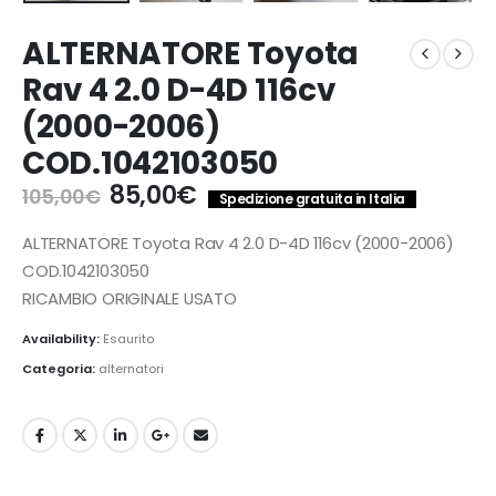
ALTERNATORE Toyota
Rav 4 2.0 D-4D 116cv
(2000-2006)
COD.1042103050
Il
Il
85,00
€
105,00
€
Spedizione gratuita in Italia
prezzo
prezzo
originale
attuale
ALTERNATORE Toyota Rav 4 2.0 D-4D 116cv (2000-2006)
era:
è:
COD.1042103050
105,00€.
85,00€.
RICAMBIO ORIGINALE USATO
Availability:
Esaurito
Categoria:
alternatori