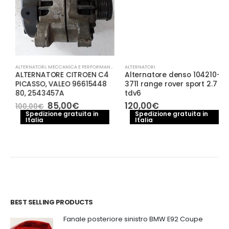
ALTERNATORI
,
MECCANICA E PERFORMANCE
ALTERNATORI
ALTERNATORE CITROEN C4
Alternatore denso 104210-
PICASSO, VALEO 96615448
3711 range rover sport 2.7
80, 2543457A
tdv6
Il
Il
85,00
€
120,00
€
100,00
€
prezzo
prezzo
Spedizione gratuita in
Spedizione gratuita in
Italia
originale
attuale
Italia
era:
è:
100,00€.
85,00€.
BEST SELLING PRODUCTS
Fanale posteriore sinistro BMW E92 Coupe