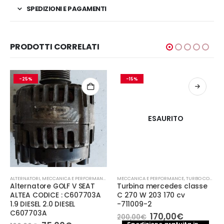
SPEDIZIONI E PAGAMENTI
PRODOTTI CORRELATI
-25%
-15%
ESAURITO
ALTERNATORI
,
MECCANICA E PERFORMANCE
MECCANICA E PERFORMANCE
,
TURBO COMPRESSORE- TURBINA
Alternatore GOLF V SEAT
Turbina mercedes classe
ALTEA CODICE : C607703A
C 270 W 203 170 cv
1.9 DIESEL 2.0 DIESEL
-711009-2
C607703A
Il
Il
170,00
€
200,00
€
prezzo
prezzo