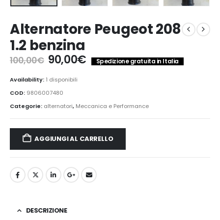
Alternatore Peugeot 208
1.2 benzina
Il
Il
90,00
€
100,00
€
Spedizione gratuita in Italia
prezzo
prezzo
originale
attuale
Availability:
1 disponibili
era:
è:
COD:
9806007480
100,00€.
90,00€.
Categorie:
alternatori
,
Meccanica e Performance
AGGIUNGI AL CARRELLO
DESCRIZIONE