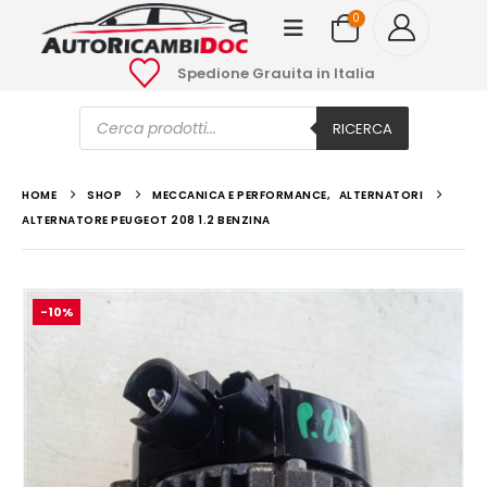
0
Spedione Grauita in Italia
Ricerca
prodotti
RICERCA
HOME
SHOP
MECCANICA E PERFORMANCE
,
ALTERNATORI
ALTERNATORE PEUGEOT 208 1.2 BENZINA
-10%