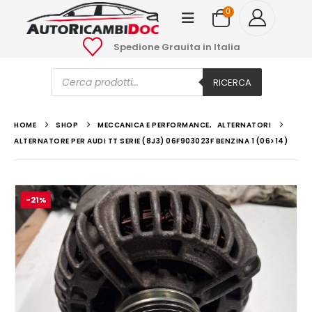
0
Spedione Grauita in Italia
Ricerca
prodotti
RICERCA
HOME
SHOP
MECCANICA E PERFORMANCE
,
ALTERNATORI
ALTERNATORE PER AUDI TT SERIE (8J3) 06F903023F BENZINA 1 (06>14)
-21%