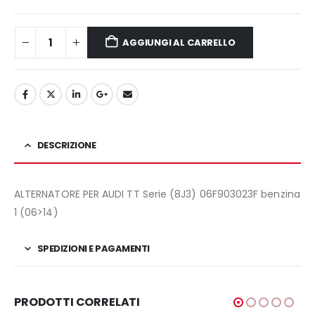
era:
è:
139,00€.
110,00€.
AGGIUNGI AL CARRELLO
DESCRIZIONE
ALTERNATORE PER AUDI TT Serie (8J3) 06F903023F benzina
1 (06>14)
SPEDIZIONI E PAGAMENTI
PRODOTTI CORRELATI