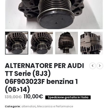
ALTERNATORE PER AUDI
TT Serie (8J3)
06F903023F benzina 1
(06>14)
Il
Il
110,00
€
139,00
€
Spedizione gratuita in Italia
prezzo
prezzo
originale
attuale
Categorie:
alternatori
,
Meccanica e Performance