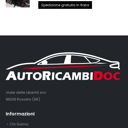
prezzo
prezzo
Spedizione gratuita in Italia
originale
attuale
era:
è:
2.890,00€.
2.650,00€.
Viale delle Libertà snc
96019 Rosolini (SR)
Informazioni
Chi Siamo