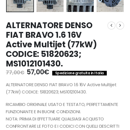
ALTERNATORE DENSO
FIAT BRAVO 1.6 16V
Active Multijet (77kW)
CODICE: 51820623;
MS1012101430.
Il
Il
57,00
€
77,00
€
Spedizione gratuita in Italia
prezzo
prezzo
originale
attuale
ALTERNATORE DENSO FIAT BRAVO 1.6 16V Active Multijet
era:
è:
(77kW) CODICE: 51820623; MS1012101430.
77,00€.
57,00€.
RICAMBIO ORIGINALE USATO E TESTATO, PERFETTAMENTE
FUNZIONANTE E IN BUONE CONDIZIONI.
NOTA: PRIMA DI EFFETTUARE QUALSIASI ACQUISTO
CONFRONTARE LE FOTO E I CODICI CON QUELLI DESCRITTI