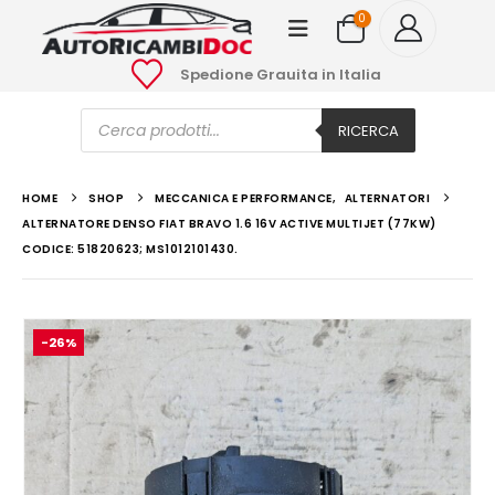
0
Spedione Grauita in Italia
Ricerca
prodotti
RICERCA
HOME
SHOP
MECCANICA E PERFORMANCE
,
ALTERNATORI
ALTERNATORE DENSO FIAT BRAVO 1.6 16V ACTIVE MULTIJET (77KW)
CODICE: 51820623; MS1012101430.
-26%