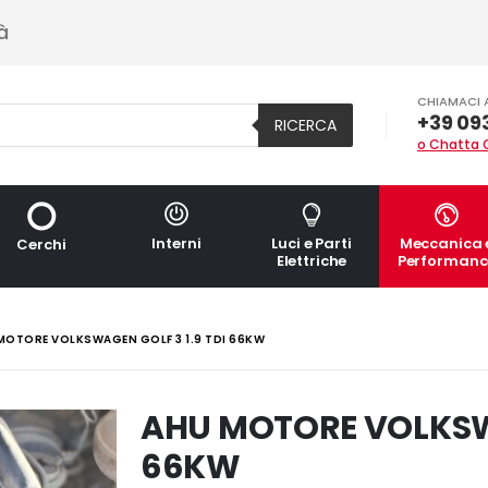
à
CHIAMACI 
+39 09
RICERCA
o Chatta 
Interni
Luci e Parti
Meccanica 
Cerchi
Elettriche
Performanc
MOTORE VOLKSWAGEN GOLF 3 1.9 TDI 66KW
AHU MOTORE VOLKSWA
66KW