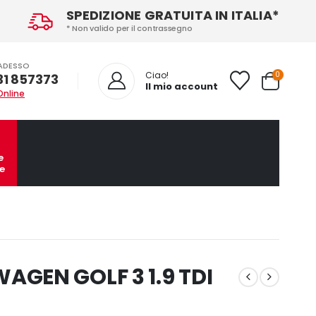
SPEDIZIONE GRATUITA IN ITALIA*
* Non valido per il contrassegno
ADESSO
0
Ciao!
31 857373
Il mio account
Online
e
e
GEN GOLF 3 1.9 TDI