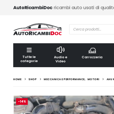
AutoRicambiDoc
ricambi auto usati di qualit
Ricerca
prodotti
Tutte le
Audio e
Carrozzeria
categorie
Video
HOME
SHOP
MECCANICA E PERFORMANCE
,
MOTORI
AHU 
-14%