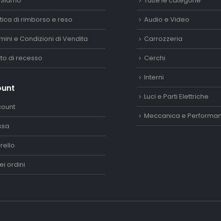
 Siamo
Tutte le categorie
itica di rimborso e reso
Audio e Video
mini e Condizioni di Vendita
Carrozzeria
itto di recesso
Cerchi
Interni
ount
Luci e Parti Elettriche
count
Meccanica e Performa
ssa
rello
ei ordini