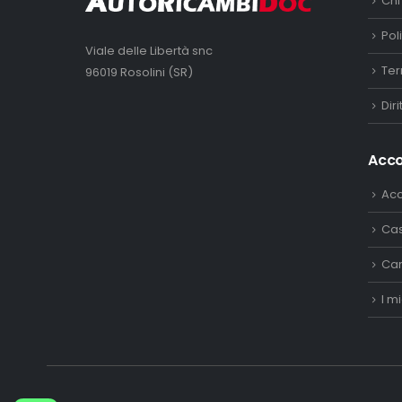
Chi
Pol
Viale delle Libertà snc
Ter
96019 Rosolini (SR)
Dir
Acc
Ac
Ca
Car
I mi