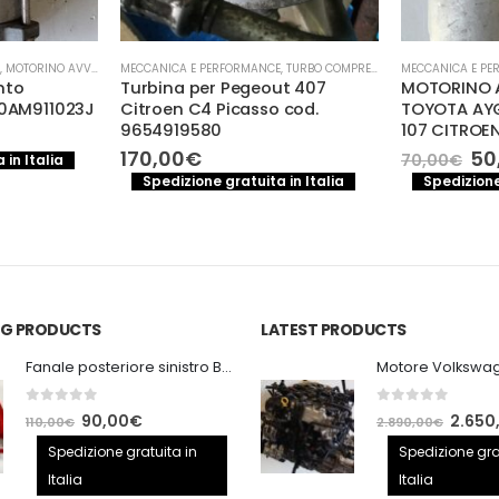
,
MOTORINO AVVIAMENTO
MECCANICA E PERFORMANCE
,
TURBO COMPRESSORE- TURBINA
MECCANICA E PE
nto
Turbina per Pegeout 407
MOTORINO 
 0AM911023J
Citroen C4 Picasso cod.
TOYOTA AYG
9654919580
107 CITROE
l
prezzo
Il
170,00
€
50
70,00
€
 in Italia
e
attuale
pr
Spedizione gratuita in Italia
Spedizione
:
or
.
80,00€.
era
70
ING PRODUCTS
LATEST PRODUCTS
Fanale posteriore sinistro BMW E92 Coupe
0
out of 5
0
out of 5
Il
Il
Il
90,00
€
2.650
110,00
€
2.890,00
€
prezzo
prezzo
prezzo
Spedizione gratuita in
Spedizione gra
originale
attuale
origina
Italia
Italia