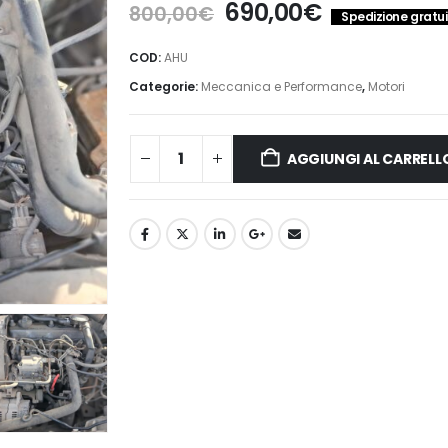
Il
Il
690,00
€
800,00
€
Spedizione gratuit
prezzo
prezzo
originale
attuale
COD:
AHU
era:
è:
Categorie:
Meccanica e Performance
,
Motori
800,00€.
690,00€.
AGGIUNGI AL CARRELL