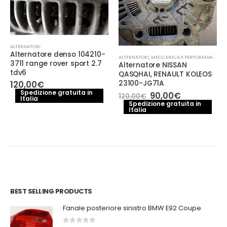
ALTERNATORI
Alternatore denso 104210-
ALTERNATORI
,
MECCANICA E PERFORMANCE
3711 range rover sport 2.7
Alternatore NISSAN
tdv6
QASQHAI, RENAULT KOLEOS
23100-JG71A
120,00
€
Spedizione gratuita in
Il
Il
90,00
€
120,00
€
Italia
prezzo
prezzo
Spedizione gratuita in
e
Italia
originale
attuale
era:
è:
.
120,00€.
90,00€.
BEST SELLING PRODUCTS
Fanale posteriore sinistro BMW E92 Coupe