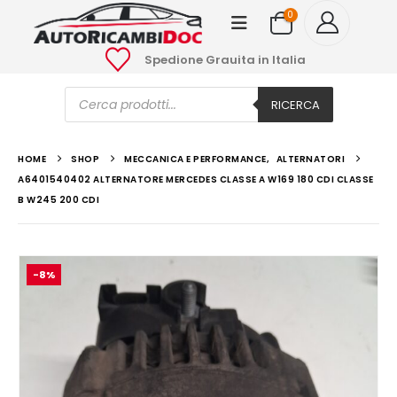
0
Spedione Grauita in Italia
Ricerca
prodotti
RICERCA
HOME
SHOP
MECCANICA E PERFORMANCE
,
ALTERNATORI
A6401540402 ALTERNATORE MERCEDES CLASSE A W169 180 CDI CLASSE
B W245 200 CDI
-8%