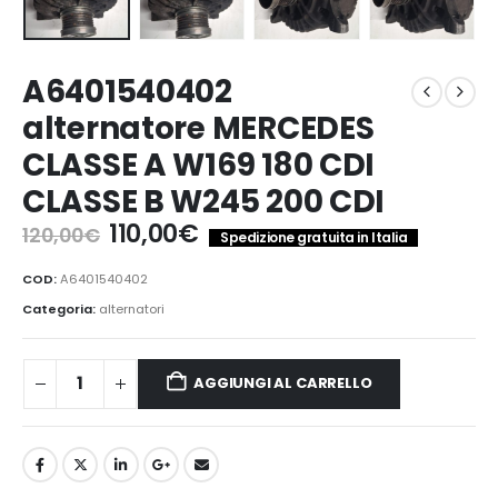
A6401540402
alternatore MERCEDES
CLASSE A W169 180 CDI
CLASSE B W245 200 CDI
Il
Il
110,00
€
120,00
€
Spedizione gratuita in Italia
prezzo
prezzo
originale
attuale
COD:
A6401540402
era:
è:
Categoria:
alternatori
120,00€.
110,00€.
AGGIUNGI AL CARRELLO