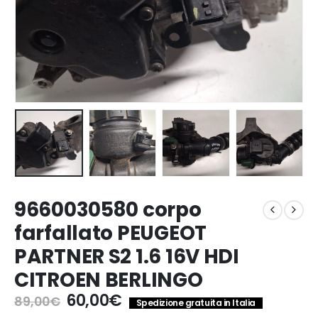
9660030580 corpo
farfallato PEUGEOT
PARTNER S2 1.6 16V HDI
CITROEN BERLINGO
Il
Il
60,00
€
89,00
€
Spedizione gratuita in Italia
prezzo
prezzo