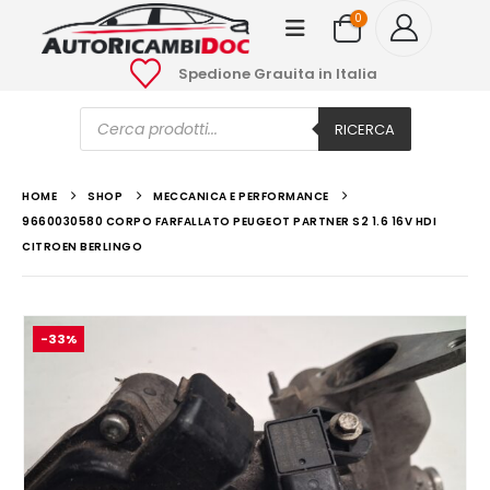
0
Spedione Grauita in Italia
Ricerca
prodotti
RICERCA
HOME
SHOP
MECCANICA E PERFORMANCE
9660030580 CORPO FARFALLATO PEUGEOT PARTNER S2 1.6 16V HDI
CITROEN BERLINGO
-33%