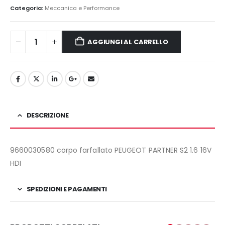
originale
attuale
Categoria:
Meccanica e Performance
era:
è:
89,00€.
60,00€.
AGGIUNGI AL CARRELLO
DESCRIZIONE
9660030580 corpo farfallato PEUGEOT PARTNER S2 1.6 16V
HDI
SPEDIZIONI E PAGAMENTI