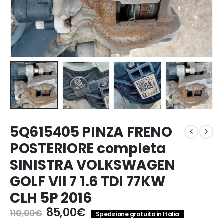
5Q615405 PINZA FRENO
POSTERIORE completa
SINISTRA VOLKSWAGEN
GOLF VII 7 1.6 TDI 77KW
CLH 5P 2016
Il
Il
85,00
€
110,00
€
Spedizione gratuita in Italia
prezzo
prezzo