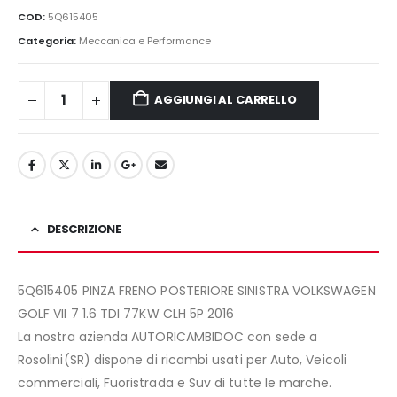
originale
attuale
COD:
5Q615405
era:
è:
Categoria:
Meccanica e Performance
110,00€.
85,00€.
AGGIUNGI AL CARRELLO
DESCRIZIONE
5Q615405 PINZA FRENO POSTERIORE SINISTRA VOLKSWAGEN
GOLF VII 7 1.6 TDI 77KW CLH 5P 2016
La nostra azienda AUTORICAMBIDOC con sede a
Rosolini(SR) dispone di ricambi usati per Auto, Veicoli
commerciali, Fuoristrada e Suv di tutte le marche.