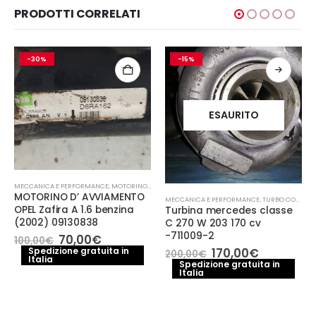
PRODOTTI CORRELATI
-30%
-15%
ESAURITO
MECCANICA E PERFORMANCE
,
MOTORINO AVVIAMENTO
MOTORINO D’ AVVIAMENTO
MECCANICA E PERFORMANCE
,
TURBO COMPRESSORE- TURBINA
OPEL Zafira A 1.6 benzina
Turbina mercedes classe
(2002) 09130838
C 270 W 203 170 cv
-711009-2
Il
Il
70,00
€
100,00
€
prezzo
prezzo
Il
Il
Spedizione gratuita in
170,00
€
200,00
€
Italia
originale
attuale
prezzo
prezzo
Spedizione gratuita in
era:
è:
Italia
originale
attuale
100,00€.
70,00€.
era:
è:
200,00€.
170,00€.