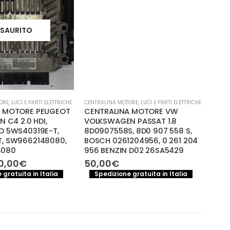
ESAURITO
ORE
,
LUCI E PARTI ELETTRICHE
CENTRALINA MOTORE
,
LUCI E PARTI ELETTRICHE
CENTR
A MOTORE PEUGEOT
CENTRALINA MOTORE VW
Cen
N C4 2.0 HDI,
VOLKSWAGEN PASSAT 1.8
bmw
O 5WS40319E-T,
8D0907558S, 8D0 907 558 S,
696
, SW9662148080,
BOSCH 0261204956, 0 261 204
100
4080
956 BENZIN D02 26SA5429
S
Il
0,00
€
50,00
€
ezzo
prezzo
 gratuita in Italia
Spedizione gratuita in Italia
iginale
attuale
a:
è:
0,00€.
120,00€.