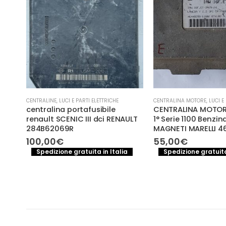
CENTRALINE
,
LUCI E PARTI ELETTRICHE
CENTRALINA MOTORE
,
LUCI E
centralina portafusibile
CENTRALINA MOTOR
renault SCENIC III dci RENAULT
1° Serie 1100 Benzi
284B62069R
MAGNETI MARELLI 
1 –
100,00
€
55,00
€
Spedizione gratuita in Italia
Spedizione gratuita
a
e
.