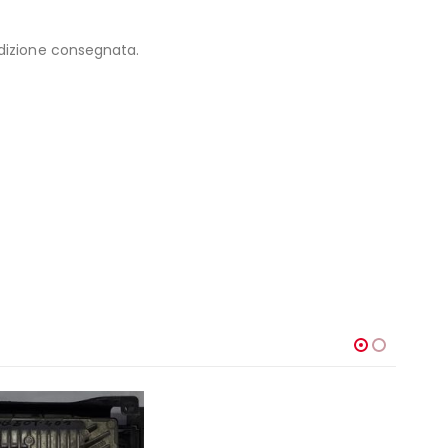
edizione consegnata.
-