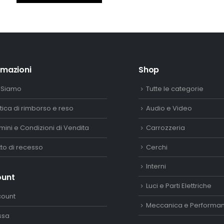
era:
è:
250,00€.
200,00€.
rmazioni
Shop
 Siamo
Tutte le categorie
itica di rimborso e reso
Audio e Video
mini e Condizioni di Vendita
Carrozzeria
itto di recesso
Cerchi
Interni
ount
Luci e Parti Elettriche
count
Meccanica e Performa
ssa