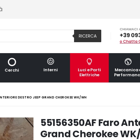
à
CHIAMACI 
+39 09
RICERCA
o Chatta 
Interni
Luci e Parti
Meccanica 
Cerchi
Elettriche
Performanc
ANTERIORE DESTRO JEEP GRAND CHEROKEE WK/WH
55156350AF Faro Ante
Grand Cherokee WK