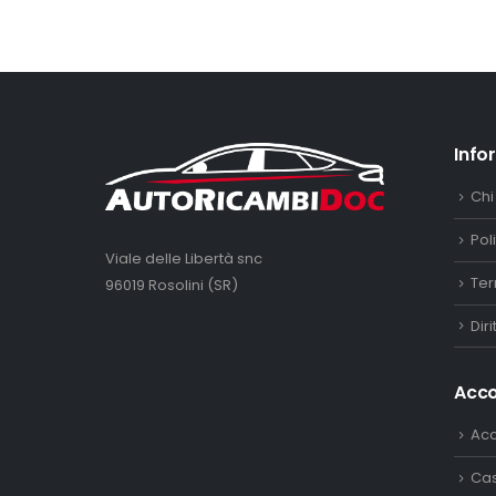
Info
Chi
Pol
Viale delle Libertà snc
Ter
96019 Rosolini (SR)
Dir
Acc
Ac
Ca