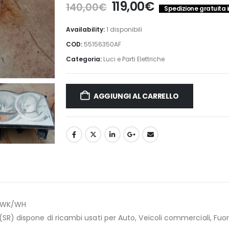
Il
Il
119,00
€
140,00
€
Spedizione gratuita i
prezzo
prezzo
originale
attuale
Availability:
1 disponibili
era:
è:
COD:
55156350AF
140,00€.
119,00€.
Categoria:
Luci e Parti Elettriche
AGGIUNGI AL CARRELLO
e WK/WH
) dispone di ricambi usati per Auto, Veicoli commerciali, Fuori