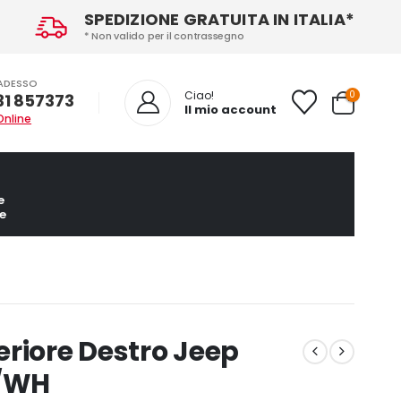
SPEDIZIONE GRATUITA IN ITALIA*
* Non valido per il contrassegno
ADESSO
0
Ciao!
31 857373
Il mio account
Online
e
e
riore Destro Jeep
/WH