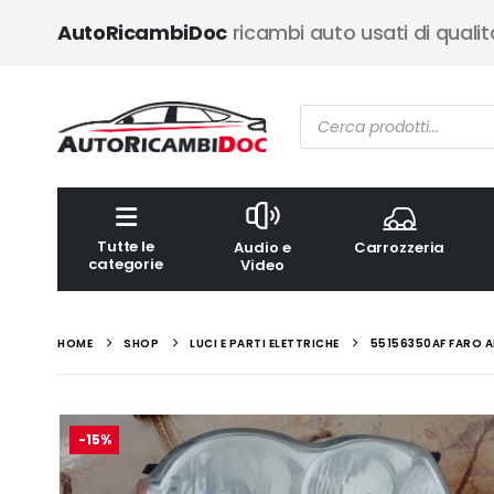
AutoRicambiDoc
ricambi auto usati di qualit
Ricerca
prodotti
Tutte le
Audio e
Carrozzeria
categorie
Video
HOME
SHOP
LUCI E PARTI ELETTRICHE
55156350AF FARO 
-15%