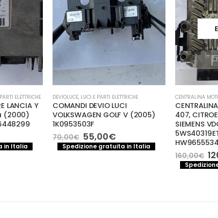
 PARTI ELETTRICHE
DEVIOLUCE
,
LUCI E PARTI ELETTRICHE
CENTRALINA MOT
E LANCIA Y
COMANDI DEVIO LUCI
CENTRALIN
na (2000)
VOLKSWAGEN GOLF V (2005)
407, CITROE
46448299
1K0953503F
SIEMENS VD
5WS40319ET
Il
Il
55,00
€
70,00
€
HW965553
prezzo
prezzo
 in Italia
Spedizione gratuita in Italia
originale
attuale
Il
12
160,00
€
era:
è:
pr
Spedizione
70,00€.
55,00€.
or
er
16