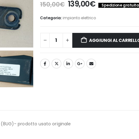
Il
Il
139,00
€
150,00
€
Spedizione gratuita 
prezzo
prezzo
originale
attuale
Categoria:
impianto elettrico
era:
è:
150,00€.
139,00€.
AGGIUNGI AL CARRELL
 (8UG)- prodotto usato originale