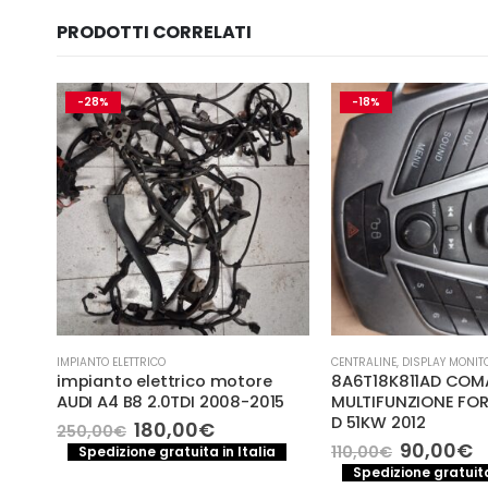
PRODOTTI CORRELATI
-28%
-18%
IMPIANTO ELETTRICO
CENTRALINE
,
DISPLAY MONIT
DI
impianto elettrico motore
8A6T18K811AD CO
AUDI A4 B8 2.0TDI 2008-2015
MULTIFUNZIONE FORD
D 51KW 2012
Il
Il
180,00
€
250,00
€
prezzo
prezzo
Il
Il
90,00
€
110,00
€
Spedizione gratuita in Italia
originale
attuale
o
prezzo
p
a
Spedizione gratuita
era:
è: