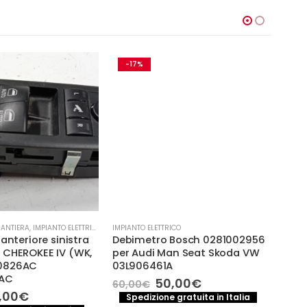
-17%
-
SANTIERA
,
IMPIANTO ELETTRICO
IMPIANTO ELETTRICO
IMPIA
anteriore sinistra
Debimetro Bosch 0281002956
CENT
 CHEROKEE IV (WK,
per Audi Man Seat Skoda VW
AUDI
0826AC
03L906461A
4G0
AC
Il
Il
50,00
€
60,00
€
76,
prezzo
prezzo
Il
,00
€
Spedizione gratuita in Italia
S