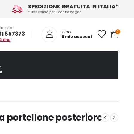
SPEDIZIONE GRATUITA IN ITALIA*
* Non valido per il contrassegno
ADESSO
0
Ciao!
31 857373
Il mio account
Online
e
e
 portellone posteriore