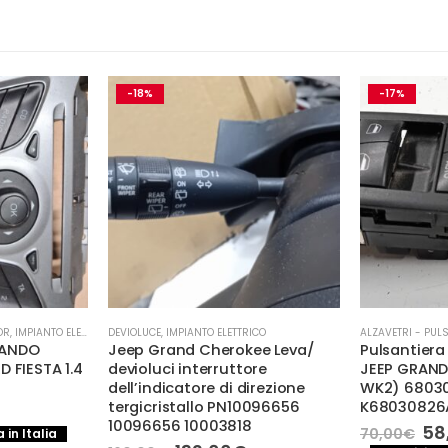
-18%
-17%
OR
,
IMPIANTO ELETTRICO
DEVIOLUCE
,
IMPIANTO ELETTRICO
ALZAVETRI - PUL
MANDO
Jeep Grand Cherokee Leva/
Pulsantiera 
 FIESTA 1.4
devioluci interruttore
JEEP GRAND
dell’indicatore di direzione
WK2) 6803
tergicristallo PN10096656
K68030826
10096656 10003818
rezzo
Il
58
70,00
€
 in Italia