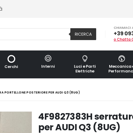
à
CHIAMACI 
+39 09
RICERCA
o Chatta 
Interni
Luci e Parti
Meccanica 
Cerchi
Elettriche
Performanc
A PORTELLONE POSTERIORE PER AUDI Q3 (8UG)
4F9827383H serratura
per AUDI Q3 (8UG)