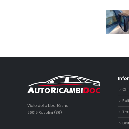
Info
Chi
Pol
Viale delle Libertà snc
Ter
96019 Rosolini (SR)
Dir