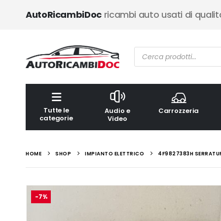
AutoRicambiDoc
ricambi auto usati di qualit
Ricerca
prodotti
Tutte le
Audio e
Carrozzeria
categorie
Video
HOME
SHOP
IMPIANTO ELETTRICO
4F9827383H SERRATUR
-7%