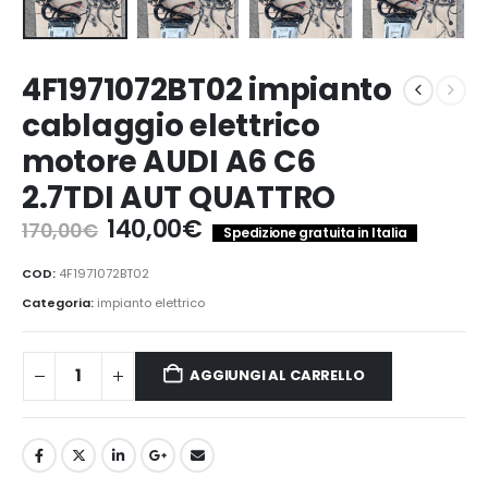
4F1971072BT02 impianto
cablaggio elettrico
motore AUDI A6 C6
2.7TDI AUT QUATTRO
Il
Il
140,00
€
170,00
€
Spedizione gratuita in Italia
prezzo
prezzo
originale
attuale
COD:
4F1971072BT02
era:
è:
Categoria:
impianto elettrico
170,00€.
140,00€.
AGGIUNGI AL CARRELLO