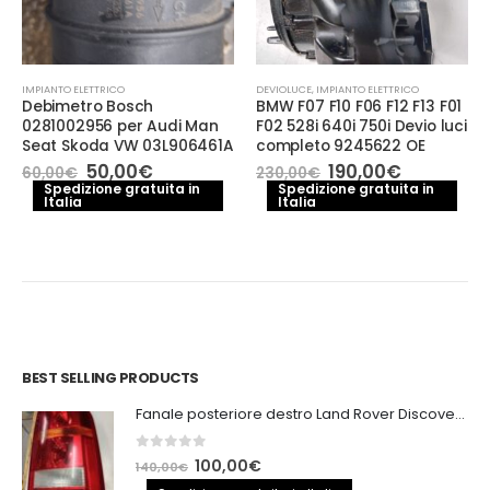
IMPIANTO ELETTRICO
DEVIOLUCE
,
IMPIANTO ELETTRICO
Debimetro Bosch
BMW F07 F10 F06 F12 F13 F01
0281002956 per Audi Man
F02 528i 640i 750i Devio luci
Seat Skoda VW 03L906461A
completo 9245622 OE
Il
Il
Il
Il
50,00
€
190,00
€
60,00
€
230,00
€
prezzo
prezzo
prezzo
prezzo
Spedizione gratuita in
Spedizione gratuita in
Italia
originale
attuale
Italia
originale
attuale
era:
è:
era:
è:
60,00€.
50,00€.
230,00€.
190,00€.
BEST SELLING PRODUCTS
Fanale posteriore destro Land Rover Discovery 3
0
out of 5
Il
Il
100,00
€
140,00
€
prezzo
prezzo