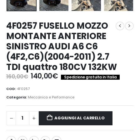
4F0257 FUSELLO MOZZO
MONTANTE ANTERIORE
SINISTRO AUDI A6 C6
(4F2,C6)(2004-2011) 2.7
TDI quattro 180CV 132KW
Il
Il
140,00
€
160,00
€
Spedizione gratuita in Italia
prezzo
prezzo
originale
attuale
COD:
4F0257
era:
è:
Categoria:
Meccanica e Performance
160,00€.
140,00€.
AGGIUNGI AL CARRELLO