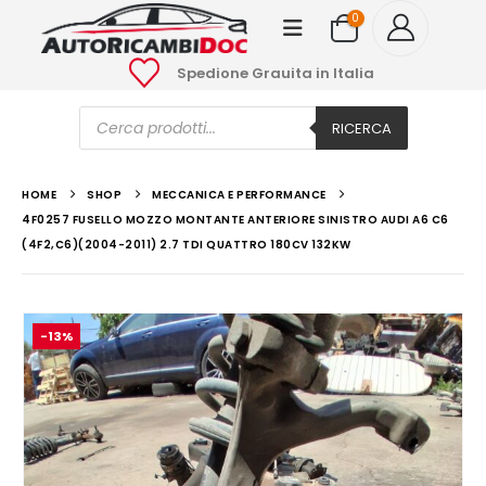
0
Spedione Grauita in Italia
Ricerca
prodotti
RICERCA
HOME
SHOP
MECCANICA E PERFORMANCE
4F0257 FUSELLO MOZZO MONTANTE ANTERIORE SINISTRO AUDI A6 C6
(4F2,C6)(2004-2011) 2.7 TDI QUATTRO 180CV 132KW
-13%