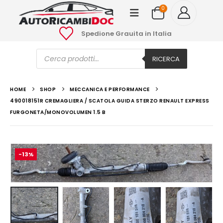
0
Spedione Grauita in Italia
Ricerca
prodotti
RICERCA
HOME
SHOP
MECCANICA E PERFORMANCE
490018151R CREMAGLIERA / SCATOLA GUIDA STERZO RENAULT EXPRESS
FURGONETA/MONOVOLUMEN 1.5 B
-13%