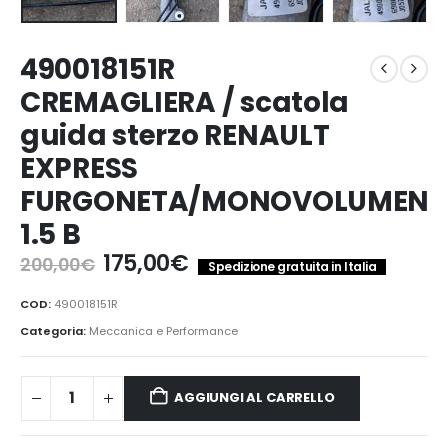
490018151R
CREMAGLIERA / scatola
guida sterzo RENAULT
EXPRESS
FURGONETA/MONOVOLUMEN
1.5 B
Il
Il
175,00
€
200,00
€
Spedizione gratuita in Italia
prezzo
prezzo
originale
attuale
COD:
490018151R
era:
è:
Categoria:
Meccanica e Performance
200,00€.
175,00€.
AGGIUNGI AL CARRELLO