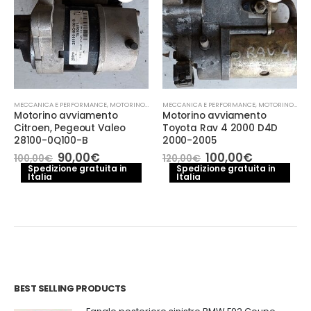
MECCANICA E PERFORMANCE
,
MOTORINO AVVIAMENTO
MECCANICA E PERFORMANCE
,
MOTORINO AVVIAMENTO
Motorino avviamento
Motorino avviamento
Citroen, Pegeout Valeo
Toyota Rav 4 2000 D4D
28100-0Q100-B
2000-2005
Il
Il
Il
Il
90,00
€
100,00
€
100,00
€
120,00
€
prezzo
prezzo
prezzo
prezzo
Spedizione gratuita in
Spedizione gratuita in
Italia
originale
attuale
Italia
originale
attuale
era:
è:
era:
è:
e
100,00€.
90,00€.
120,00€.
100,00€.
.
BEST SELLING PRODUCTS