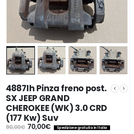
4887lh Pinza freno post.
SX JEEP GRAND
CHEROKEE (WK) 3.0 CRD
(177 Kw) Suv
Il
Il
70,00
€
90,00
€
Spedizione gratuita in Italia
prezzo
prezzo