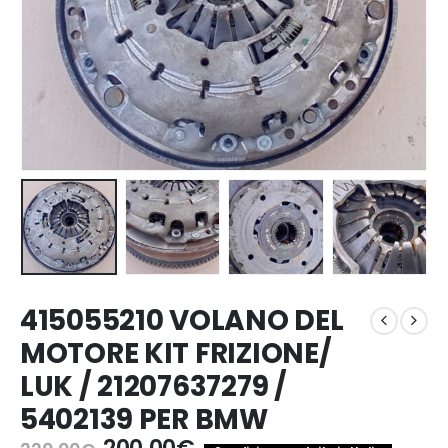
415055210 VOLANO DEL
MOTORE KIT FRIZIONE/
LUK / 21207637279 /
5402139 PER BMW
Il
Il