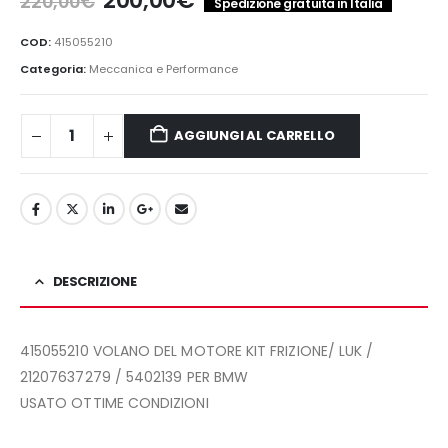
200,00
€
220,00
€
Spedizione gratuita in Italia
prezzo
prezzo
originale
attuale
COD:
415055210
era:
è:
Categoria:
Meccanica e Performance
220,00€.
200,00€.
AGGIUNGI AL CARRELLO
DESCRIZIONE
415055210 VOLANO DEL MOTORE KIT FRIZIONE/ LUK /
21207637279 / 5402139 PER BMW
USATO OTTIME CONDIZIONI