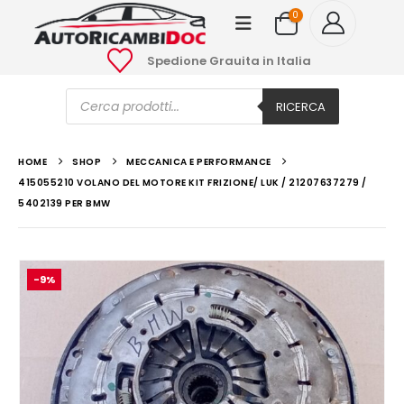
0
Spedione Grauita in Italia
Ricerca
prodotti
RICERCA
HOME
SHOP
MECCANICA E PERFORMANCE
415055210 VOLANO DEL MOTORE KIT FRIZIONE/ LUK / 21207637279 /
5402139 PER BMW
-9%