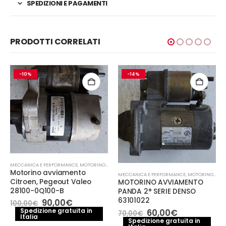
SPEDIZIONI E PAGAMENTI
PRODOTTI CORRELATI
-10%
-14%
MECCANICA E PERFORMANCE
,
MOTORINO AVVIAMENTO
Motorino avviamento
MECCANICA E PERFORMANCE
,
MOTORINO AVVIAMENTO
Citroen, Pegeout Valeo
MOTORINO AVVIAMENTO
28100-0Q100-B
PANDA 2° SERIE DENSO
63101022
Il
Il
90,00
€
100,00
€
prezzo
prezzo
Il
Il
Spedizione gratuita in
60,00
€
70,00
€
Italia
originale
attuale
prezzo
prezzo
Spedizione gratuita in