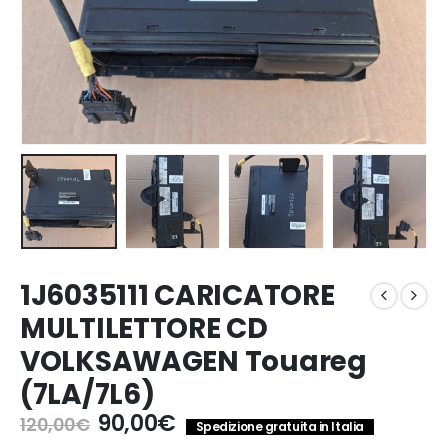
1J6035111 CARICATORE
MULTILETTORE CD
VOLKSAWAGEN Touareg
(7LA/7L6)
Il
Il
90,00
€
120,00
€
Spedizione gratuita in Italia
prezzo
prezzo