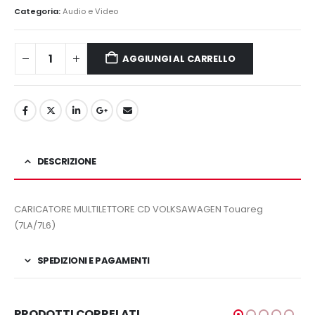
originale
attuale
Categoria:
Audio e Video
era:
è:
120,00€.
90,00€.
AGGIUNGI AL CARRELLO
DESCRIZIONE
CARICATORE
MULTILETTORE CD VOLKSAWAGEN Touareg
(7LA/7L6)
SPEDIZIONI E PAGAMENTI
PRODOTTI CORRELATI