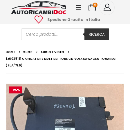
0
Spedione Grauita in Italia
Ricerca
prodotti
RICERCA
HOME
SHOP
AUDIO E VIDEO
1J6035111 CARICATORE MULTILETTORE CD VOLKSAWAGEN TOUAREG
(7LA/7L6)
-25%